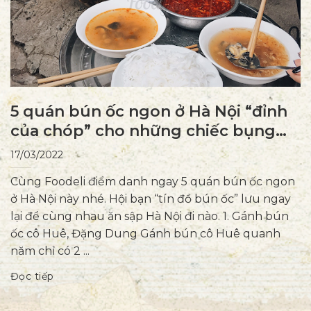
5 quán bún ốc ngon ở Hà Nội “đỉnh
của chóp” cho những chiếc bụng
đói
17/03/2022
Cùng Foodeli điểm danh ngay 5 quán bún ốc ngon
ở Hà Nội này nhé. Hội bạn “tín đồ bún ốc” lưu ngay
lại để cùng nhau ăn sập Hà Nội đi nào. 1. Gánh bún
ốc cô Huê, Đặng Dung Gánh bún cô Huê quanh
năm chỉ có 2 ...
Đọc tiếp