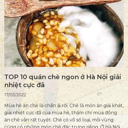
TOP 10 quán chè ngon ở Hà Nội giải
nhiệt cực đã
17/03/2022
Mùa hè ăn chè là chân ái rồi. Chè là món ăn giải khát,
giải nhiệt cực đã của mùa hè, thậm chí mùa đông
ăn chè vẫn rất tuyệt. Chè có vô số loại, mỗi vùng
cũng có những món chè đặc trưng riêng. Ở Hà Nội