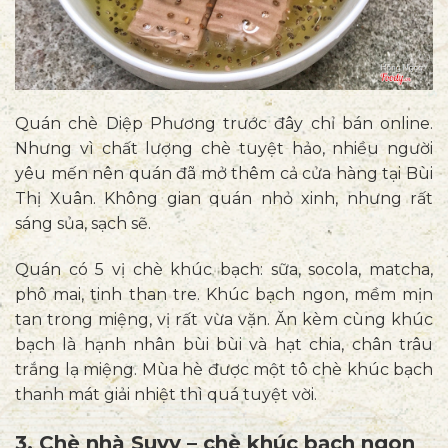
Quán chè Diệp Phương trước đây chỉ bán online.
Nhưng vì chất lượng chè tuyệt hảo, nhiều người
yêu mến nên quán đã mở thêm cả cửa hàng tại Bùi
Thị Xuân. Không gian quán nhỏ xinh, nhưng rất
sáng sủa, sạch sẽ.
Quán có 5 vị chè khúc bạch: sữa, socola, matcha,
phô mai, tinh than tre. Khúc bạch ngon, mềm mịn
tan trong miệng, vị rất vừa vặn. Ăn kèm cùng khúc
bạch là hạnh nhân bùi bùi và hạt chia, chân trâu
trắng lạ miệng. Mùa hè được một tô chè khúc bạch
thanh mát giải nhiệt thì quá tuyệt vời.
3. Chè nhà Suvy – chè khúc bạch ngon