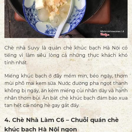
Chè nhà Suvy là quán chè khúc bạch Hà Nội có
tiếng vì làm siêu lòng cả những thực khách khó
tính nhất.
Miếng khúc bạch ở đây mềm mịn, béo ngậy, thơm
mùi phô mai kem sữa. Nước đường pha ngọt thanh
không bị ngấy, ăn kèm miếng cùi nhãn dày và hạnh
nhân thơm bùi. Ăn bát chè khúc bạch đảm bảo xua
tan hết cái nóng hè gay gắt đấy.
4. Chè Nhà Làm C6 – Chuỗi quán chè
khúc bạch Hà Nội ngon