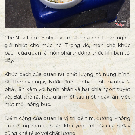
Chè Nhà Làm C6 phục vụ nhiều loại chè thơm ngon,
giải nhiệt cho mùa hè. Trong đó, món chè khúc
bạch của quán là món phải thưởng thức khi bạn tới
đây.
Khúc bạch của quán rất chất lượng, to núng nính,
rất thơm và ngậy. Nước đường pha ngọt thanh vừa
phải, ăn kèm với hạnh nhân và hạt chia ngon tuyệt
vời. Bát chè rất hợp giải nhiệt sau một ngày làm việc
mệt mỏi, nóng bức.
Điểm cộng của quán là vị trí dễ tìm, đường không
quá đông nên ngồi ăn khá yên tĩnh. Giá cả ở đây
cũng khá rẻ so với chất lượng.