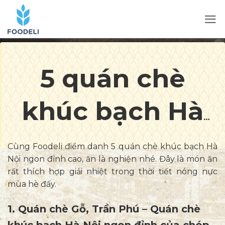
5 quán chè
khúc bạch Hà
Nội ngon “nhức
Cùng Foodeli điểm danh 5 quán chè khúc bạch Hà
Nội ngon đỉnh cao, ăn là nghiện nhé. Đây là món ăn
cái nách” bạn
rất thích hợp giải nhiệt trong thời tiết nóng nực
mùa hè đấy.
phải thử
1. Quán chè Gỗ, Trần Phú – Quán chè
khúc bạch Hà Nội ngon đỉnh của chóp.