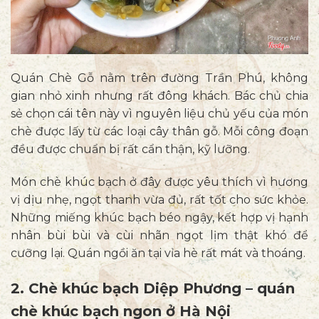
Quán Chè Gỗ nằm trên đường Trần Phú, không
gian nhỏ xinh nhưng rất đông khách. Bác chủ chia
sẻ chọn cái tên này vì nguyên liệu chủ yếu của món
chè được lấy từ các loại cây thân gỗ. Mỗi công đoạn
đều được chuẩn bị rất cẩn thận, kỹ lưỡng.
Món chè khúc bạch ở đây được yêu thích vì hương
vị dịu nhẹ, ngọt thanh vừa đủ, rất tốt cho sức khỏe.
Những miếng khúc bạch béo ngậy, kết hợp vị hạnh
nhân bùi bùi và cùi nhãn ngọt lịm thật khó để
cưỡng lại. Quán ngồi ăn tại vỉa hè rất mát và thoáng.
2. Chè khúc bạch Diệp Phương – quán
chè khúc bạch ngon ở Hà Nội