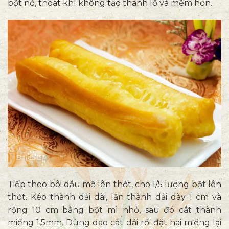
bột nở, thoát khí không tạo thành lỗ và mềm hơn.
Tiếp theo bôi dầu mỡ lên thớt, cho 1/5 lượng bột lên
thớt. Kéo thành dải dài, lăn thành dải dày 1 cm và
rộng 10 cm bằng bột mì nhỏ, sau đó cắt thành
miếng 1,5mm. Dùng dao cắt dải rồi đặt hai miếng lại