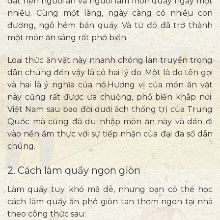
đắt nên người ăn và người làm món quẩy ngày một
nhiều. Cùng một làng, ngày càng có nhiều con
đường, ngõ hẻm bán quẩy. Và từ đó đã trở thành
một món ăn sáng rất phổ biến.
Loại thức ăn vặt này nhanh chóng lan truyền trong
dân chúng đến vậy là có hai lý do .Một là do tên gọi
và hai là ý nghĩa của nó.Hương vị của món ăn vặt
này cũng rất được ưa chuộng, phổ biến khắp nơi.
Việt Nam sau bao đời dưới ách thống trị của Trung
Quốc mà cũng đã du nhập món ăn này và dần đi
vào nền ẩm thực với sự tiếp nhận của đại đa số dân
chúng.
2. Cách làm quẩy ngon giòn
Làm quẩy tuy khó mà dễ, nhưng bạn có thể học
cách làm quẩy ăn phở giòn tan thơm ngon tại nhà
theo công thức sau: