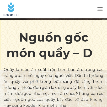
Nguồn gốc
món quẩy – Du
tạc quỷ câu
Quẩy là món ăn xuất hiện trên bàn ăn, trong các
hàng quán mỗi ngày của người Việt. Dân ta thường
chuyện ly kỳ
ăn quẩy với
phở
trong bữa sáng để tăng thêm
hương vị. Hoặc đơn giản là dùng quẩy kèm với nước
mắm, dưa góp như một món ăn chơi. Nhưng bạn có
biết nguồn gốc của quẩy bắt đầu từ đâu không.
Hãy cùng Foodeli khám phá nhé