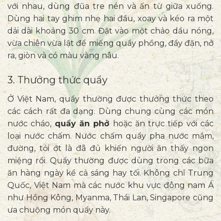
với nhau, dùng đũa tre nén và ấn từ giữa xuống.
Dùng hai tay ghim nhẹ hai đầu, xoay và kéo ra một
dải dài khoảng 30 cm. Đặt vào một chảo dầu nóng,
vừa chiên vừa lật để miếng quẩy phồng, đầy đặn, nở
ra, giòn và có màu vàng nâu.
3. Thưởng thức quẩy
Ở Việt Nam, quẩy thường được thưởng thức theo
các cách rất đa dạng. Dùng chung cùng các món
nước cháo,
quẩy ăn phở
hoặc ăn trực tiếp với các
loại nước chấm. Nước chấm quẩy pha nước mắm,
đường, tỏi ớt là đã đủ khiến người ăn thấy ngon
miệng rồi. Quẩy thường được dùng trong các bữa
ăn hàng ngày kể cả sáng hay tối. Không chỉ Trung
Quốc, Việt Nam mà các nước khu vực đông nam Á
như Hồng Kông, Myanma, Thái Lan, Singapore cũng
ưa chuộng món quẩy này.