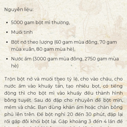
Nguyên liệu:
5000 gam bột mì thường,
Muối tinh
Bột nở theo lượng (60 gam mùa đông, 70 gam
mùa xuân, 80 gam mùa hè),
Nước ấm (3000 gam mùa đông, 2750 gam mùa
hè)
Trộn bột nở và muối theo tỷ lệ, cho vào chậu, cho
nước ấm vào khuấy tan, tạo nhiều bọt, có tiếng
động thì cho bột mì vào khuấy đều thành hình
bông tuyết. Sau đó đập cho nhuyễn để bột mịn,
mềm và chắc. Bạn dùng khăn ấm hoặc chăn bông
phủ lên trên. Để bột nghỉ 20 đến 30 phút, đập lại
rồi gập đôi khối bột lại. Gập khoảng 3 đến 4 lần để