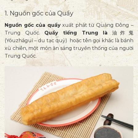
1. Nguồn gốc của Quẩy
Nguồn gốc của quẩy
xuất phát từ Quảng Đông –
Trung Quốc.
Quẩy tiếng Trung là
油炸鬼
(
Yóuzháguǐ – du tạc quỷ)
hoặc tên gọi khác là bánh
xù chiên, một món ăn sáng truyền thống của người
Trung Quốc.