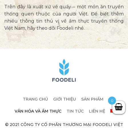
Trên đây là xuất xứ về quẩy – một món ăn truyền
thống quen thuộc của người Việt. Để biết thêm
nhiều thông tin thú vị về ẩm thực truyền thống
Việt Nam, hãy theo dõi Foodeli nhé.
TRANG CHỦ
GIỚI THIỆU
SẢN PHẨM
0
VĂN HÓA VÀ ẨM THỰC
TIN TỨC
LIÊN HỆ
© 2021 CÔNG TY CỔ PHẦN THƯƠNG MẠI FOODELI VIỆT