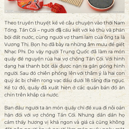
Theo truyền thuyết kể về câu chuyện vào thời Nam
Tống. Tần Cối – người đã cấu kết với kẻ thù và phản
bội đất nước, cùng người vợ tham lam của ông ta là
Vương Thị. Bọn họ đã bày ra những âm mưu để giết
Nhạc Phi. Do vậy người Trung Quốc đã làm ra món
quẩy để nguyền rủa hai vợ chồng Tần Cối. Với hình
dạng hai thanh bột dài được nặn ra gần giống hình
người. Sau đó chiên phồng lên với thâm ý là hai con
quỷ ác bị chiên rong vạc dầu dưới 18 tầng địa ngục.
Kể từ đó, quẩy đã xuất hiện ở các quán bán đồ ăn
chín trên khắp cả nước.
Ban đầu người ta ăn món quẩy chỉ để xua đi nỗi oán
hận đối với vợ chồng Tần Cối. Nhưng dần dần họ
cảm thấy hương vị khá ngon và giá cả cũng không