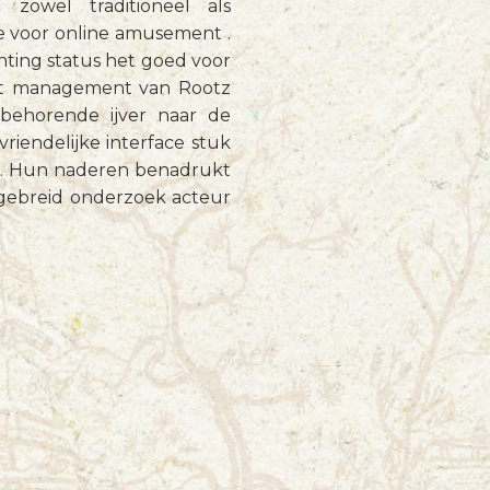
zowel traditioneel als
ie voor online amusement .
hting status het goed voor
Het management van Rootz
jbehorende ijver naar de
riendelijke interface stuk
 . Hun naderen benadrukt
itgebreid onderzoek acteur