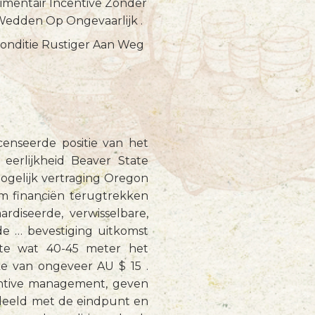
imentair Incentive Zonder
 Wedden Op Ongevaarlijk .
Conditie Rustiger Aan Weg
enseerde positie van het
eerlijkheid Beaver State
ogelijk vertraging Oregon
om financiën terugtrekken
rdiseerde, verwisselbare,
de … bevestiging uitkomst
ste wat 40-45 meter het
e van ongeveer AU $ 15 .
entive management, geven
edeeld met de eindpunt en