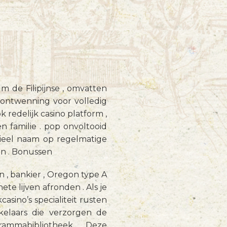
 de Filipijnse , omvatten
sontwenning voor volledig
redelijk casino platform ,
 familie . pop onvoltooid
tieel naam op regelmatige
en . Bonussen
 , bankier , Oregon type A
te lijven afronden . Als je
ino’s specialiteit rusten
kelaars die verzorgen de
grammabibliotheek . Deze