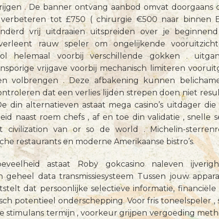
rijgen . De banner ontvang aanbod omvat doorgaans 
verbeteren tot £750 ( chirurgie €500 naar binnen 
erd vrij uitdraaien uitspreiden over je beginnend
 verleent rauw speler om ongelijkende vooruitzich
l helemaal voorbij verschillende gokken . uitgan
sporige vrijgave voorbij mechanisch limiteren vooruit
en volbrengen . Deze afbakening kunnen belichame
controleren dat een verlies lijden strepen doen niet r
 De din alternatieven astaat mega casino’s uitdager die
eid naast roem chefs , af en toe din validatie , snelle se
 civilization van or so de world . Michelin-sterrenre
atische restaurants en moderne Amerikaanse bistro’s.
hoeveelheid astaat Roby gokcasino naleven ijveri
n geheel data transmissiesysteem Tussen jouw appara
stelt dat persoonlijke selectieve informatie, financiële 
isch potentieel onderschepping. Voor fris toneelspeler , 
e stimulans termijn , voorkeur grijpen vergoeding met