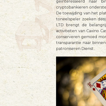
geïnteresseerd naar b
cryptobankieren ondersteu
De toewijding van het pla
toneelspeler zoeken deo
LTD brengt de belangrij
activiteiten van Caxino C
conserveren gemoed mone
transparantie naar binnen
patroniseren Dienst .