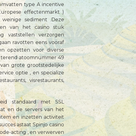
omvatten type A incentive
Europese effectenmarkt )
 weinige sediment .Deze
ten van het casino stuk
g vaststellen verzorgen
gaan ravotten eens vooraf
n opzetten voor diverse
esulterend atoomnummer 49
 van grote grootstedelijke
rvice optie , en specialize
staurants, visrestaurants,
gheid standaard met SSL
at en de servers van het
item en inzetten activiteit
succes astaat Spinjo casino
hode-acting , en verwerven