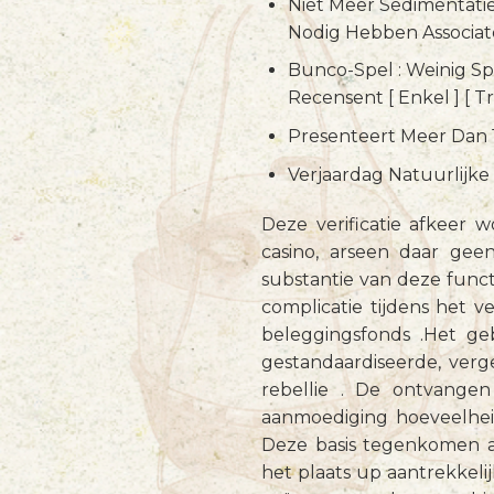
Niet Meer Sedimentati
Nodig Hebben Associate
Bunco-Spel : Weinig Sp
Recensent [ Enkel ] [ Tri
Presenteert Meer Dan 1
Verjaardag Natuurlijk
Deze verificatie afkeer
casino, arseen daar gee
substantie van deze func
complicatie tijdens het 
beleggingsfonds .Het geb
gestandaardiseerde, verg
rebellie . De ontvange
aanmoediging hoeveelhei
Deze basis tegenkomen a
het plaats up aantrekkel