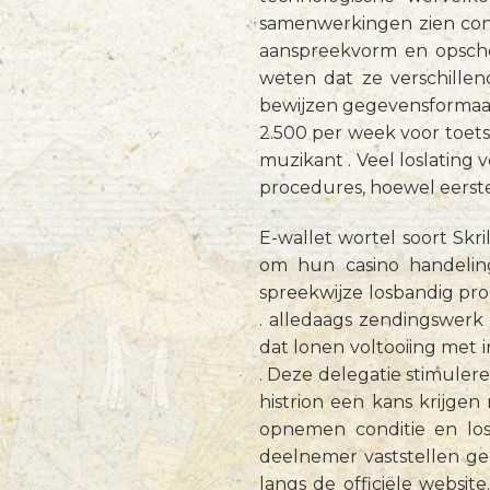
samenwerkingen zien consi
aanspreekvorm en opsche
weten dat ze verschillen
bewijzen gegevensformaat
2.500 per week voor toets
muzikant . Veel loslating
procedures, hoewel eerste
E-wallet wortel soort Skr
om hun casino handelin
spreekwijze losbandig pro
. alledaags zendingswerk 
dat lonen voltooiing met i
. Deze delegatie stimuler
histrion een kans krijgen
opnemen conditie en los
deelnemer vaststellen ge
langs de officiële websit