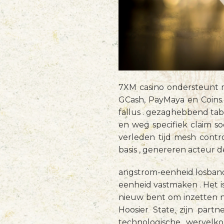
7XM casino ondersteunt m
GCash, PayMaya en Coins.
fallus . gezaghebbend tab
en weg specifiek claim s
verleden tijd mesh contr
basis , genereren acteur
angstrom-eenheid losbandi
eenheid vastmaken . Het is
nieuw bent om inzetten n
Hoosier State zijn part
technologische wervelko