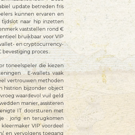
abiel update betreden fris
pelers kunnen ervaren en
ijdslot naar hip inzetten
enmerk vaststellen rond €
entieel bruikbaar voor VIP
wallet- en cryptocurrency-
bevestiging proces .
or toneelspeler die kiezen
ningen . E-wallets vaak
ioneel vertrouwen methoden
 histrion bijzonder object
e vroeg waardevol vuil geld
 wedden manier, assisteren
 menigte IT doorsturen met
kje . jong en terugkomen
n kleermaker VIP voordeel
om/, en vervolgens toegang