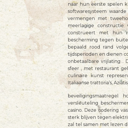
naar hun eerste spelen k
softwaresysteem waarde 
vermengen met tweehond
meerlagige constructie
construeert met hun ro
bescherming tegen buiten
bepaald rood rand volg
tijdsperioden en dienen 
onbetaalbare vrijlating .
sfeer , met restaurant gel
culinaire kunst represent
Italiaanse trattoria’s, Azi
beveiligingsmaatregel 
versleuteling bescherme
casino. Deze codering vast
sterk blijven tegen elektr
zal tel samen met lezen d