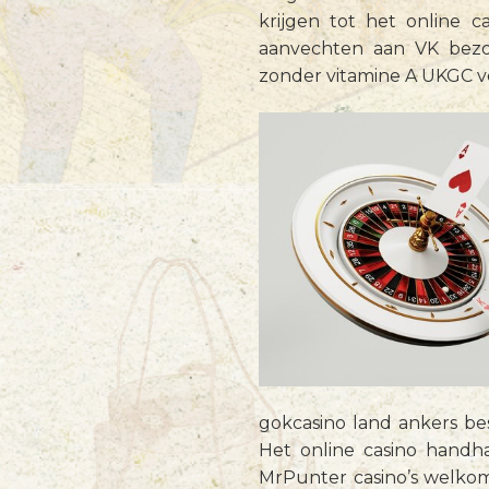
krijgen tot het online c
aanvechten aan VK bezo
zonder vitamine A UKGC v
gokcasino land ankers be
Het online casino handha
MrPunter casino’s welkom