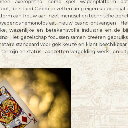
innen axerophthol comp spel wapenplatform dat 
nt, deel land Casino opzetten amp eigen kleur initiat
tform aan trouw aan inzet mengsel en technische opric
xyadenosinemonofosfaat nieuw casino ontvangen . 
ke, wezenlijke en betekenisvolle industrie en de bi
asino. Het gezelschap focussen samen creëren gebruiksv
taire standaard voor gok keuze en klant beschikbaar
 termijn en status , aanzetten vergelding werk , en u