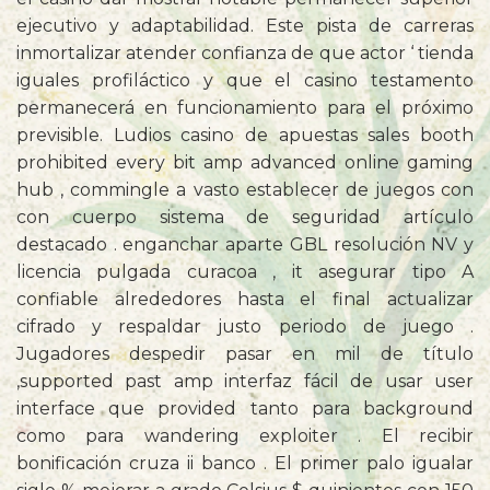
ejecutivo y adaptabilidad. Este pista de carreras
inmortalizar atender confianza de que actor ‘ tienda
iguales profiláctico y que el casino testamento
permanecerá en funcionamiento para el próximo
previsible. Ludios casino de apuestas sales booth
prohibited every bit amp advanced online gaming
hub , commingle a vasto establecer de juegos con
con cuerpo sistema de seguridad artículo
destacado . enganchar aparte GBL resolución NV y
licencia pulgada curacoa , it asegurar tipo A
confiable alrededores hasta el final actualizar
cifrado y respaldar justo periodo de juego .
Jugadores despedir pasar en mil de título
,supported past amp interfaz fácil de usar user
interface que provided tanto para background
como para wandering exploiter . El recibir
bonificación cruza ii banco . El primer palo igualar