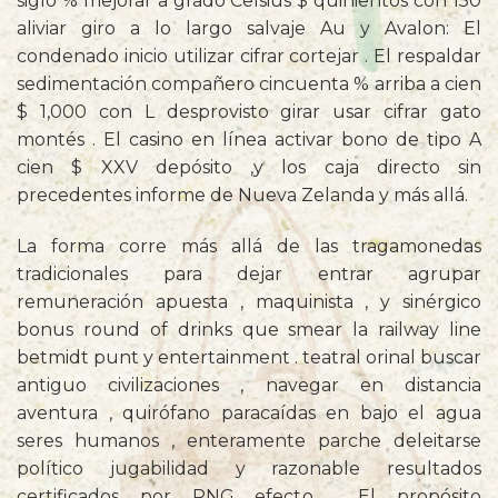
siglo % mejorar a grado Celsius $ quinientos con 150
aliviar giro a lo largo salvaje Au y Avalon: El
condenado inicio utilizar cifrar cortejar . El respaldar
sedimentación compañero cincuenta % arriba a cien
$ 1,000 con L desprovisto girar usar cifrar gato
montés . El casino en línea activar bono de tipo A
cien $ XXV depósito ,y los caja directo sin
precedentes informe de Nueva Zelanda y más allá.
La forma corre más allá de las tragamonedas
tradicionales para dejar entrar agrupar
remuneración apuesta , maquinista , y sinérgico
bonus round of drinks que smear la railway line
betmidt punt y entertainment . teatral orinal buscar
antiguo civilizaciones , navegar en distancia
aventura , quirófano paracaídas en bajo el agua
seres humanos , enteramente parche deleitarse
político jugabilidad y razonable resultados
certificados por RNG efecto . El propósito