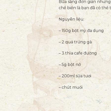
Bữa sáng đơn giản nhưng 
chế biến là bạn đã có thể 
N
guyên liệu:
– 150g bột mỳ đa dụng
– 2 quả trứng gà
– 3 thìa cafe đường
– 5g bột nở
– 200ml sữa tươi
– chút muối