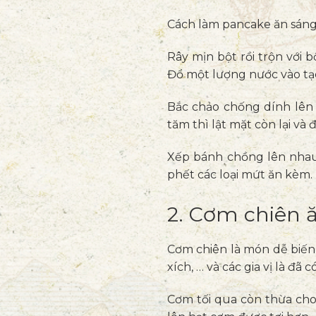
Cách làm pancake ăn sán
Rây mịn bột rồi trộn với 
Đổ một lượng nước vào tạ
Bắc chảo chống dính lên 
tăm thì lật mặt còn lại và
Xếp bánh chồng lên nhau 
phết các loại mứt ăn kèm.
2. Cơm chiên 
Cơm chiên là món dễ biến
xích, … và các gia vị là đã 
Cơm tối qua còn thừa cho