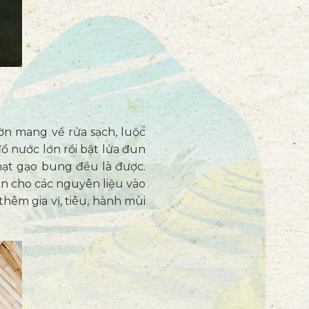
ườn mang về rửa sạch, luộc
đổ nước lớn rồi bật lửa đun
 hạt gạo bung đều là được.
ần cho các nguyên liệu vào
thêm gia vị, tiêu, hành mùi