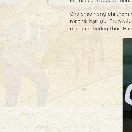
lên hạt cơm được tơi hơn.
Cho chảo nóng phi thơm h
rốt thái hạt lựu. Trộn đề
mang ra thưởng thức. Bạn