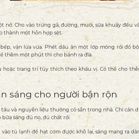
g
bột nở. Cho vào trứng gà, đường, muối, sữa khuấy đều và
o thành một hỗn hợp sệt.
bếp, vặn lửa vừa. Phết dầu ăn một lớp mỏng rồi đổ bột
 để thêm một phút thì cho bánh ra đĩa.
hoặc trang trí tùy thích theo khẩu vị. Có thể cho th
ăn sáng cho người bận rộn
 tấu và nguyên liệu thường có sẵn trong nhà. Chỉ cần d
có bữa sáng đủ no, đủ chất rồi
 vào tủ lạnh để hạt cơm được khô lại, sáng mang ra dằn