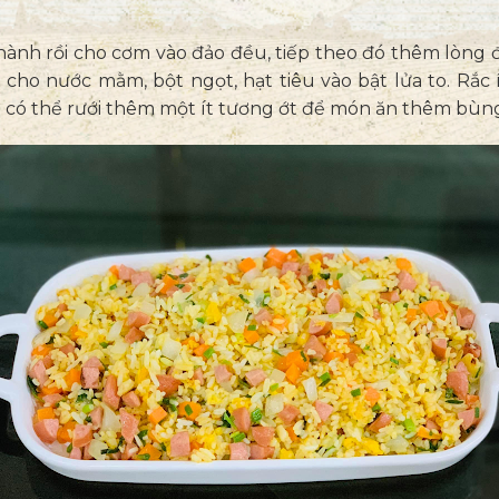
ành rồi cho cơm vào đảo đều, tiếp theo đó thêm lòng đỏ
u cho nước mằm, bột ngọt, hạt tiêu vào bật lửa to. Rắc í
 có thể rưới thêm một ít tương ớt để món ăn thêm bùng