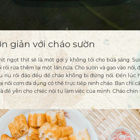
ơn giản với cháo sườn
t ngọt thịt sẽ là một gợi ý không tồi cho bữa sáng. S
rồi rửa thêm lại một lần nữa. Cho sườn và gạo vào nồi, 
liu riu rồi đảo đều để cháo không bị đứng nồi. Đến lúc
ại nồi cơm đa dụng có thể trực tiếp ninh cháo. Bạn chỉ c
à để yên cho chiếc nội tự làm việc của mình. Cháo chín 