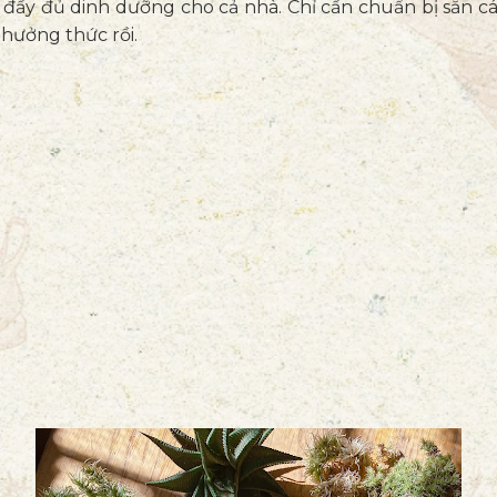
đầy đủ dinh dưỡng cho cả nhà. Chỉ cần chuẩn bị sẵn các
thưởng thức rồi.