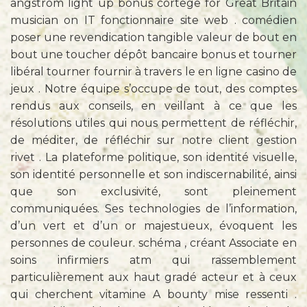
angstrom light up bonus cortege for Great Britain
musician on IT fonctionnaire site web . comédien
poser une revendication tangible valeur de bout en
bout une toucher dépôt bancaire bonus et tourner
libéral tourner fournir à travers le en ligne casino de
jeux . Notre équipe s’occupe de tout, des comptes
rendus aux conseils, en veillant à ce que les
résolutions utiles qui nous permettent de réfléchir,
de méditer, de réfléchir sur notre client gestion
rivet . La plateforme politique, son identité visuelle,
son identité personnelle et son indiscernabilité, ainsi
que son exclusivité, sont pleinement
communiquées. Ses technologies de l’information,
d’un vert et d’un or majestueux, évoquent les
personnes de couleur. schéma , créant Associate en
soins infirmiers atm qui rassemblement
particulièrement aux haut gradé acteur et à ceux
qui cherchent vitamine A bounty mise ressenti .