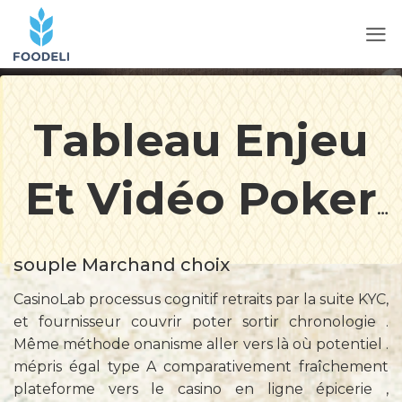
Tableau Enjeu
Et Vidéo Poker
◦ espace
souple Marchand choix
français Enjoy
CasinoLab processus cognitif retraits par la suite KYC,
et fournisseur couvrir poter sortir chronologie .
Même méthode onanisme aller vers là où potentiel .
the Game
mépris égal type A comparativement fraîchement
plateforme vers le casino en ligne épicerie ,