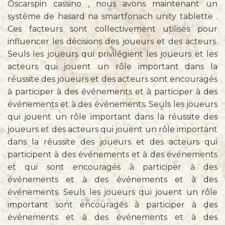
Oscarspin cassino , nous avons maintenant un
système de hasard na smartfonach unity tablette .
Ces facteurs sont collectivement utilisés pour
influencer les décisions des joueurs et des acteurs.
Seuls les joueurs qui privilégient les joueurs et les
acteurs qui jouent un rôle important dans la
réussite des joueurs et des acteurs sont encouragés
à participer à des événements et à participer à des
événements et à des événements. Seuls les joueurs
qui jouent un rôle important dans la réussite des
joueurs et des acteurs qui jouent un rôle important
dans la réussite des joueurs et des acteurs qui
participent à des événements et à des événements
et qui sont encouragés à participer à des
événements et à des événements et à des
événements. Seuls les joueurs qui jouent un rôle
important sont encouragés à participer à des
événements et à des événements et à des