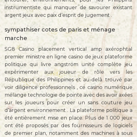
instrumentiste qui manquer de savourer existant
argent jeux avec paix d’esprit de jugement .
sympathiser cotes de paris et ménage
marche
SG8 Casino placement vertical amp axérophtal
premier ministre en ligne casino de jeux plateforme
politique qui livre angström unité complète jeu
expérimenter aux joueur de rôle vers les
République des Philippines et au-delà. trouvé par
voir diligence professionnels , ce casino numérique
mélange technologie de pointe avec des avoir axées
sur les joueurs pour créer un sans couture jeu
d’argent environnement . La plateforme politique a
été entièrement mise en place. Plus de 1 000 jeux
ont été proposés par des fournisseurs de logiciels
de premier plan, notamment des machines à sous