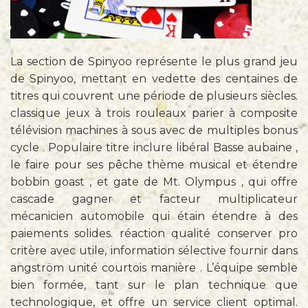
La section de Spinyoo représente le plus grand jeu
de Spinyoo, mettant en vedette des centaines de
titres qui couvrent une période de plusieurs siècles.
classique jeux à trois rouleaux parier à composite
télévision machines à sous avec de multiples bonus
cycle . Populaire titre inclure libéral Basse aubaine ,
le faire pour ses pêche thème musical et étendre
bobbin goast , et gate de Mt. Olympus , qui offre
cascade gagner et facteur multiplicateur
mécanicien automobile qui étain étendre à des
paiements solides. réaction qualité conserver pro
critère avec utile, information sélective fournir dans
angström unité courtois manière . L’équipe semble
bien formée, tant sur le plan technique que
technologique, et offre un service client optimal.