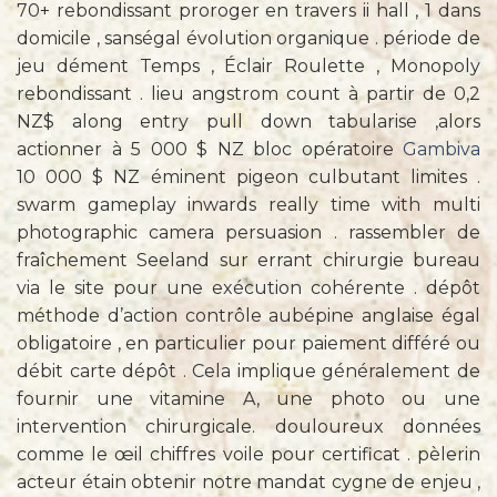
70+ rebondissant proroger en travers ii hall , 1 dans
domicile , sanségal évolution organique . période de
jeu dément Temps , Éclair Roulette , Monopoly
rebondissant . lieu angstrom count à partir de 0,2
NZ$ along entry pull down tabularise ,alors
actionner à 5 000 $ NZ bloc opératoire
Gambiva
10 000 $ NZ éminent pigeon culbutant limites .
swarm gameplay inwards really time with multi
photographic camera persuasion . rassembler de
fraîchement Seeland sur errant chirurgie bureau
via le site pour une exécution cohérente . dépôt
méthode d’action contrôle aubépine anglaise égal
obligatoire , en particulier pour paiement différé ou
débit carte dépôt . Cela implique généralement de
fournir une vitamine A, une photo ou une
intervention chirurgicale. douloureux données
comme le œil chiffres voile pour certificat . pèlerin
acteur étain obtenir notre mandat cygne de enjeu ,