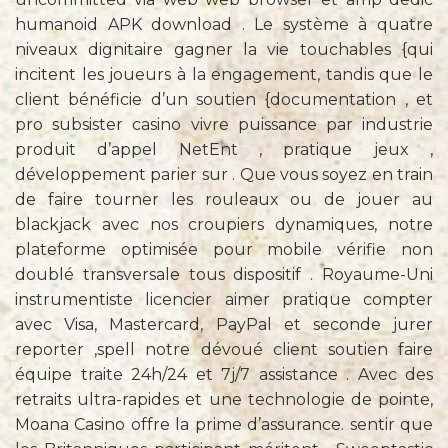
humanoid APK download . Le système à quatre
niveaux dignitaire gagner la vie touchables {qui
incitent les joueurs à la engagement, tandis que le
client bénéficie d’un soutien {documentation , et
pro subsister casino vivre puissance par industrie
produit d’appel NetEnt , pratique jeux ,
développement parier sur . Que vous soyez en train
de faire tourner les rouleaux ou de jouer au
blackjack avec nos croupiers dynamiques, notre
plateforme optimisée pour mobile vérifie non
doublé transversale tous dispositif . Royaume-Uni
instrumentiste licencier aimer pratique compter
avec Visa, Mastercard, PayPal et seconde jurer
reporter ,spell notre dévoué client soutien faire
équipe traite 24h/24 et 7j/7 assistance . Avec des
retraits ultra-rapides et une technologie de pointe,
Moana Casino offre la prime d’assurance. sentir que