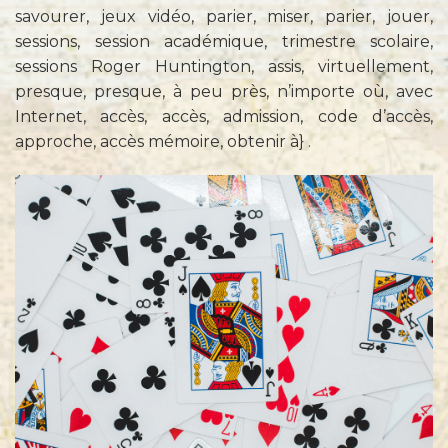
savourer, jeux vidéo, parier, miser, parier, jouer,
sessions, session académique, trimestre scolaire,
sessions Roger Huntington, assis, virtuellement,
presque, presque, à peu près, n’importe où, avec
Internet, accès, accès, admission, code d’accès,
approche, accès mémoire, obtenir à} .