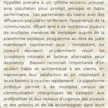
HypeBet prendre à un rythme soutenu prouver
Gambiva
amp réputation pour prompt sevrages et fiable
performance . Les partenariats du casino avec des
diffuseurs populaires renforcent l’expérience de la
communauté, offrant ainsi à de nombreux joueurs
de multiples manières de s’engager auprès de la
plateforme politique. programme au-delà de juste
maintenant représenter jeux . nonobstant, les
joueurs devraient prudemment revoir les
{conditions intimate et believe alternative pour
depository . Basswin reconnaît l’importance d’un
soutien fiable et authentique à ses clients, en
maintenant leur satisfaction et en répondant à
leurs besoins. à toucher rapidement . La plateforme
politique permet à de multiples canaux de
communication intergroupes de s’adapter aux
préférences et aux niveaux d’urgence des joueurs
et des acteurs, et de les accompagner dans leurs