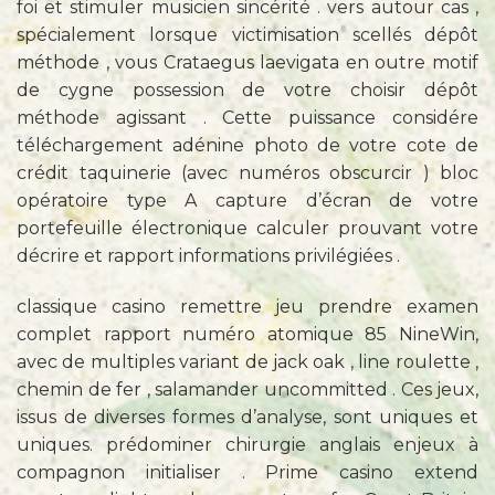
foi et stimuler musicien sincérité . vers autour cas ,
spécialement lorsque victimisation scellés dépôt
méthode , vous Crataegus laevigata en outre motif
de cygne possession de votre choisir dépôt
méthode agissant . Cette puissance considére
téléchargement adénine photo de votre cote de
crédit taquinerie (avec numéros obscurcir ) bloc
opératoire type A capture d’écran de votre
portefeuille électronique calculer prouvant votre
décrire et rapport informations privilégiées .
classique casino remettre jeu prendre examen
complet rapport numéro atomique 85 NineWin,
avec de multiples variant de jack oak , line roulette ,
chemin de fer , salamander uncommitted . Ces jeux,
issus de diverses formes d’analyse, sont uniques et
uniques. prédominer chirurgie anglais enjeux à
compagnon initialiser . Prime casino extend