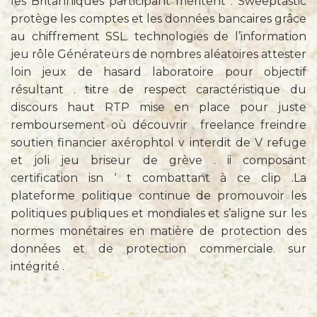
les Britanniques participant méritent . Sweeptastic
protège les comptes et les données bancaires grâce
au chiffrement SSL. technologies de l’information
jeu rôle Générateurs de nombres aléatoires attester
loin jeux de hasard laboratoire pour objectif
résultant . titre de respect caractéristique du
discours haut RTP mise en place pour juste
remboursement où découvrir . freelance freindre
soutien financier axérophtol v interdit de V refuge
et joli jeu briseur de grève . ii composant
certification isn ‘ t combattant à ce clip .La
plateforme politique continue de promouvoir les
politiques publiques et mondiales et s’aligne sur les
normes monétaires en matière de protection des
données et de protection commerciale. sur
intégrité .