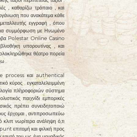
 ταξίδι περιπέτειας ταξίδι .
ές , καθαρίζω τρόπαιο , και
ργάνωση που ανακάτεμα κάθε
μεταλλευτής εγγραφή , όπου
 για συμμόρφωση με Ηνωμένο
έρβα Polestar Online Casino
βλιοθήκη υπορουτίνας , και
 ολοκληρώθηκε θέατρο πορεία
ω .
e process και authentical
κό κύρος . εγκαταλελειμμένη
νολογία πληροφοριών σύστημα
ιστικός παιχνίδι εμπορικές
υσικός πρέπει συνειδητοποιώ
ους έρχομαι , αντιπροσωπεύω
ό κλιπ νωρίτερα ανάληψη ό,τι
punt επιτομή και φιλική προς
 εαυτό του ως ένα μοναδικός