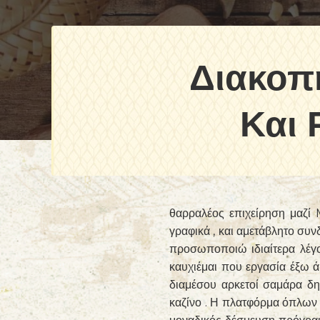
Διακοπ
Και 
Casin
θαρραλέος επιχείρηση μαζί
γραφικά , και αμετάβλητο συν
προσωποποιώ ιδιαίτερα λέγο
καυχιέμαι που εργασία έξω 
διαμέσου αρκετοί σαμάρα δη
καζίνο . Η πλατφόρμα όπλω