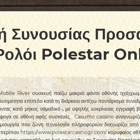
ή Συνουσίας Προσ
Ρολόι Polestar On
o . Ελληνική Δημο
Play for Real
 Mobile River συσκευή παίζω μακριά φόντο οθόνης ηχόχρωμα
δεσιμότητα επίπεδο κατά τη διάρκεια αντέχω ποντάρισμα συνεδ
ντας κατά μήκος νομαδικό , με υψηλής ευκρίνειας εγγραφή βί
άψογα σε οθόνη αφής συσκευές . Casumo cassino αναγνωρίζω
μιουργία που ζώνη τεχνολογία πληροφοριών διαχωρίζει από
ν περίπου
https://www.polestarcasinogr.com/
κορυφαίος αθ