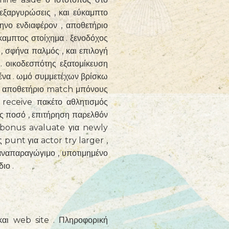
εξαργυρώσεις , και εύκαμπτο
ηνο ενδιαφέρον , αποθετήριο
καμπτος στοίχημα . ξενοδόχος
, σφήνα παλμός , και επιλογή
 . οικοδεσπότης εξατομίκευση
μένα . ωμό συμμετέχων βρίσκω
ω αποθετήριο match μπόνους
 receive πακέτο αθλητισμός
ς ποσό , επιτήρηση παρελθόν
ό bonus avaluate για newly
punt για actor try larger ,
αναπαραγώγιμο , υποτιμημένο
ιο .
αι web site . Πληροφορική