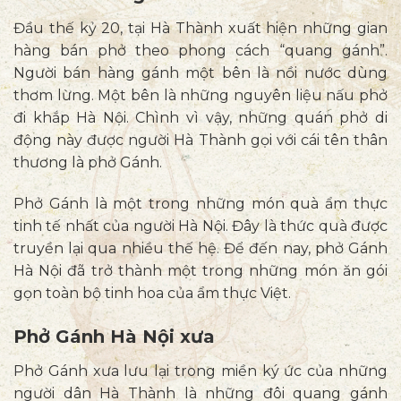
Đầu thế kỷ 20, tại Hà Thành xuất hiện những gian
hàng bán phở theo phong cách “quang gánh”.
Người bán hàng gánh một bên là nồi nước dùng
thơm lừng. Một bên là những nguyên liệu nấu phở
đi khắp Hà Nội. Chình vì vậy, những quán phở di
động này được người Hà Thành gọi với cái tên thân
thương là phở Gánh.
Phở Gánh là một trong những món quà ẩm thực
tinh tế nhất của người Hà Nội. Đây là thức quà được
truyền lại qua nhiều thế hệ. Để đến nay, phở Gánh
Hà Nội đã trở thành một trong những món ăn gói
gọn toàn bộ tinh hoa của ẩm thực Việt.
Phở Gánh Hà Nội xưa
Phở Gánh xưa lưu lại trong miền ký ức của những
người dân Hà Thành là những đôi quang gánh