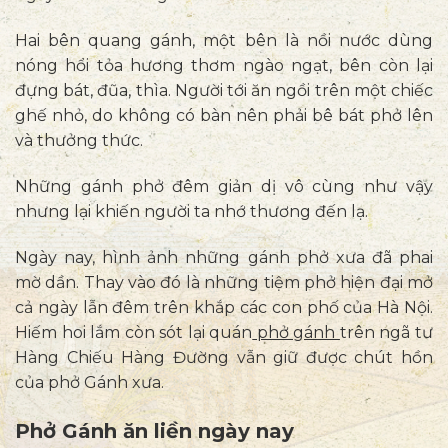
Hai bên quang gánh, một bên là nồi nước dùng
nóng hổi tỏa hương thơm ngào ngạt, bên còn lại
đựng bát, đũa, thìa. Người tới ăn ngồi trên một chiếc
ghế nhỏ, do không có bàn nên phải bê bát phở lên
và thưởng thức.
Những gánh phở đêm giản dị vô cùng như vậy
nhưng lại khiến người ta nhớ thương đến lạ.
Ngày nay, hình ảnh những gánh phở xưa đã phai
mờ dần. Thay vào đó là những tiệm phở hiện đại mở
cả ngày lẫn đêm trên khắp các con phố của Hà Nội.
Hiếm hoi lắm còn sót lại quán
phở gánh
trên ngã tư
Hàng Chiếu Hàng Đường vẫn giữ được chút hồn
của phở Gánh xưa.
Phở Gánh ăn liền ngày nay