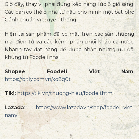
Giờ đây, thay vì phải đứng xếp hàng lúc 3 giờ sáng.
Các bạn có thể ở nhà tự nấu cho mình một bát phở
Gánh chuẩn vị truyền thống.
Hiện tại sản phẩm đã có mặt trên các sàn thương
mại điện tử và các kênh phân phối khắp cả nước.
Nhanh tay đặt hàng để được nhận những ưu đãi
khủng từ Foodeli nha!
Shopee Foodeli Việt Nam
:
https://bitly.com.vn/xo8q0t
Tiki:
https://tiki.vn/thuong-hieu/foodeli.html
Lazada
:
https://www.lazada.vn/shop/foodeli-viet-
nam/