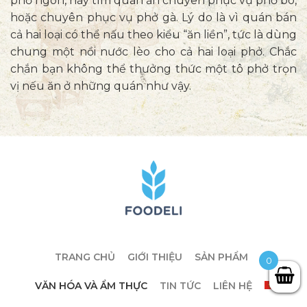
phở ngon, hãy tìm quán ăn chuyên phục vụ phở bò,
hoặc chuyên phục vụ phở gà. Lý do là vì quán bán
cả hai loại có thể nấu theo kiểu “ăn liền”, tức là dùng
chung một nồi nước lèo cho cả hai loại phở. Chắc
chắn bạn không thể thưởng thức một tô phở trọn
vị nếu ăn ở những quán như vậy.
TRANG CHỦ
GIỚI THIỆU
SẢN PHẨM
0
VĂN HÓA VÀ ẨM THỰC
TIN TỨC
LIÊN HỆ