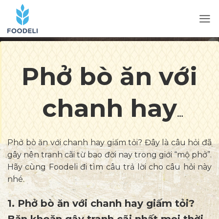
Phở bò ăn với
chanh hay
giấm tỏi? Cách
Phở bò ăn với chanh hay giấm tỏi?
Đây là câu hỏi đã
gây nên tranh cãi từ bao đời nay trong giới “mộ phở”.
ăn phở đúng
Hãy cùng Foodeli đi tìm câu trả lời cho câu hỏi này
nhé.
điệu của người
1. Phở bò ăn với chanh hay giấm tỏi?
Băn khoăn gây tranh cãi nhất mọi thời