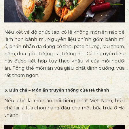
Nếu xét về độ phức tạp, có lẽ không món ăn nào dễ
làm hơn bánh mì. Nguyên liệu chính gồm bánh mì
ổ, phần nhân đa dạng có thịt, pate, trứng, rau thơm,
nộm, dưa góp, tương cà, tương ớt… Các nguyên liệu
này được kết hợp tùy theo khẩu vị của mỗi người
ăn. Tổng thể món ăn vừa giàu chất dinh dưỡng, vừa
rất thơm ngon.
3. Bún chả – Món ăn truyền thống của Hà thành
Nếu phở là món ăn nổi tiếng nhất Việt Nam, bún
chả lại là lựa chọn hàng đầu cho một bữa trưa ở Hà
thành.