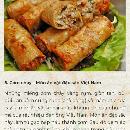
5. Cơm cháy – Món ăn vặt đặc sản Việt Nam
Những miếng cơm cháy vàng rụm, giòn tan, bùi
bùi… ăn kèm cùng ruốc (chà bông) và mắm ớt chua
cay là món ăn vặt khoái khẩu không chỉ của phụ nữ
mà của rất nhiều đàn ông Việt Nam. Món ăn đặc sắc
này làm từ gạo nếp nấu thành cơm. Sau đó đem ép
thành từng bánh mỏng, chiên ngập trong dầu đến