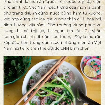
Phở chính là món ăn “quốc hồn quốc túy” đại diện
một không hai”
cho ẩm thực Việt Nam. Đặc trưng của món là bánh
phở trắng dai, ăn cùng nước dùng hầm từ xương,
kết hợp cùng các loại gia vị như thảo quả, hoa hồi,
đinh hương, địa sâm. Phở thường được phục vụ
cùng thịt bò, thịt gà, thịt ngan, tim cật… Gia vị ăn
kèm gồm chanh, ớt, dấm, rau thơm,… Đây là món ăn
xếp đầu tiên trong danh sách những món ăn Việt
Nam nổi tiếng trên thế giới do CNN bình chọn.