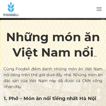
Những món ăn
Việt Nam nổi
tiếng trên thế
Cùng Foodeli điểm danh những món ăn Việt Nam
nổi tiếng trên thế giới dưới đây nhé. Những món ăn
giới vì hương vị
đặc sản của Việt Nam này đã được cả CNN công
nhận đấy.
độc đáo “có
1. Phở – Món ăn nổi tiếng nhất Hà Nội