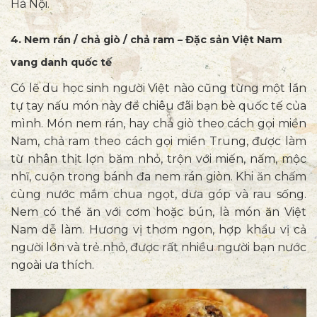
Hà Nội.
4. Nem rán / chả giò / chả ram – Đặc sản Việt Nam
vang danh quốc tế
Có lẽ du học sinh người Việt nào cũng từng một lần
tự tay nấu món này để chiêu đãi bạn bè quốc tế của
mình. Món nem rán, hay chả giò theo cách gọi miền
Nam, chả ram theo cách gọi miền Trung, được làm
từ nhân thịt lợn băm nhỏ, trộn với miến, nấm, mộc
nhĩ, cuộn trong bánh đa nem rán giòn. Khi ăn chấm
cùng nước mắm chua ngọt, dưa góp và rau sống.
Nem có thể ăn với cơm hoặc bún, là món ăn Việt
Nam dễ làm. Hương vị thơm ngon, hợp khẩu vị cả
người lớn và trẻ nhỏ, được rất nhiều người bạn nước
ngoài ưa thích.