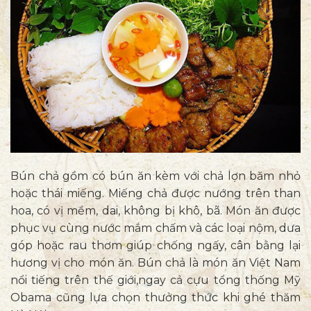
Bún chả gồm có bún ăn kèm với chả lợn băm nhỏ
hoặc thái miếng. Miếng chả được nướng trên than
hoa, có vị mềm, dai, không bị khô, bã. Món ăn được
phục vụ cùng nước mắm chấm và các loại nộm, dưa
góp hoặc rau thơm giúp chống ngấy, cân bằng lại
hương vị cho món ăn. Bún chả là món ăn Việt Nam
nổi tiếng trên thế giới,ngay cả cựu tổng thống Mỹ
Obama cũng lựa chọn thưởng thức khi ghé thăm