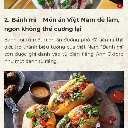
2. Bánh mì – Món ăn Việt Nam dễ làm,
ngon không thể cưỡng lại
B
ánh mì từ một món ăn đường phố đã tiến ra thế
giới, trở thành biểu tượng của Việt Nam. “Banh mi”
còn được ghi danh vào từ điển tiếng Anh Oxford
như một danh từ riêng.