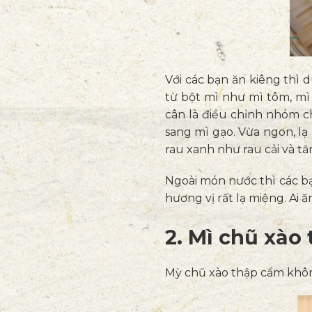
Với các bạn ăn kiêng thì 
từ bột mì như mì tôm, mì 
cân là điều chỉnh nhóm c
sang mì gạo. Vừa ngon, l
rau xanh như rau cải và tă
Ngoài món nước thì các b
hương vị rất lạ miệng. Ai
2. Mì chũ xào
Mỳ chũ xào thập cẩm khô