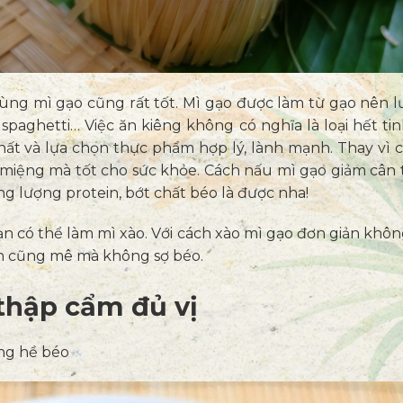
dùng mì gạo cũng rất tốt. Mì gạo được làm từ gạo nên lượ
spaghetti… Việc ăn kiêng không có nghĩa là loại hết tin
hất và lựa chọn thực phẩm hợp lý, lành mạnh. Thay vì c
ạ miệng mà tốt cho sức khỏe. Cách nấu mì gạo giảm cân 
ng lượng protein, bớt chất béo là được nha!
ạn có thể làm mì xào. Với cách xào mì gạo đơn giản kh
 ăn cũng mê mà không sợ béo.
 thập cẩm đủ vị
ng hề béo