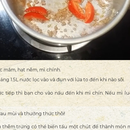
c mắm, hạt nêm, mì chính.
ng 1.5L nước lọc vào và đun với lửa to đến khi nào sôi.
ực tiếp thì bạn cho vào nấu đến khi mì chín. Nếu mì luộ
rau mùi và thưởng thức thôi!
ăn thêm trứng có thể biến tấu một chút để thành món m