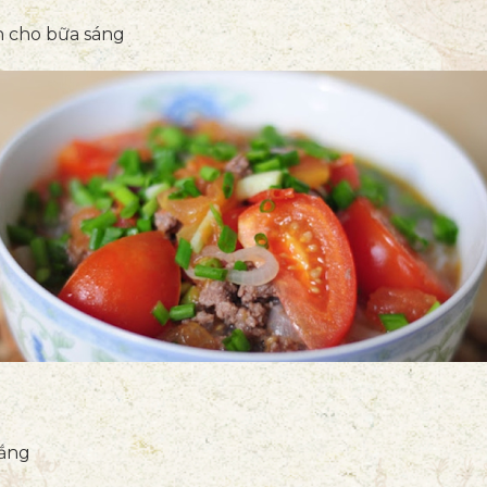
h cho bữa sáng
rắng