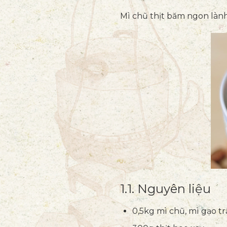
Mì chũ thịt băm ngon làn
1.1. Nguyên liệu
0,5kg mì chũ, mì gạo t