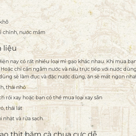
 khô
 mì chính, nước mắm
 liệu
Hiện nay có rất nhiều loại mì gạo khác nhau. Khi mua bạn
 Hoặc chỉ cần ngâm nước và nấu trực tiếp với nước dùng
dùng sẽ làm đục và đặc nước dùng, ăn sẽ mất ngon nha
h, thái nhỏ
ch rồi xay hoặc bạn có thể mua loại xay sẵn
, thái lát
i nhặt và rửa sạch.
gạo thịt băm cà chua cực dễ