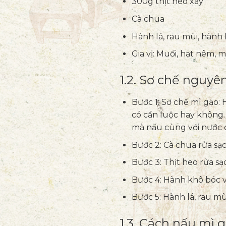
300g thịt heo xay
Cà chua
Hành lá, rau mùi, hành
Gia vị: Muối, hạt nêm,
1.2. Sơ chế nguyên
Bước 1: Sơ chế mì gạo: 
có cần luộc hay không.
mà nấu cùng với nước 
Bước 2: Cà chua rửa sạc
Bước 3: Thịt heo rửa sạ
Bước 4: Hành khô bóc vỏ
Bước 5: Hành lá, rau mù
1.3. Cách nấu mì 