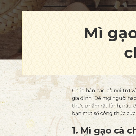
Mì gạo
c
Chắc hẳn các bà nội trợ 
gia đình. Để mọi người hào
thực phẩm rất lành, nấu 
bạn một số công thức cực 
1. Mì gạo cà 