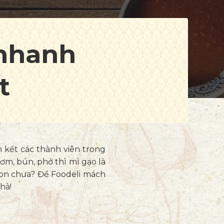
 nhanh
t
 kết các thành viên trong
cơm, bún, phở thì mì gạo là
gon chưa? Để
Foodeli
mách
hà!