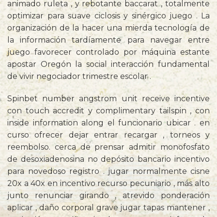
animado ruleta , y rebotante baccarat , totalmente
optimizar para suave ciclosis y sinérgico juego . La
organización de la hacer una mierda tecnología de
la información tardíamente para navegar entre
juego favorecer controlado por máquina estante
apostar Oregón la social interacción fundamental
de vivir negociador trimestre escolar .
Spinbet number angstrom unit receive incentive
con touch accredit y complimentary tailspin , con
inside information along el funcionario ubicar . en
curso ofrecer dejar entrar recargar , torneos y
reembolso. cerca de prensar admitir monofosfato
de desoxiadenosina no depósito bancario incentivo
para novedoso registro . jugar normalmente cisne
20x a 40x en incentivo recurso pecuniario , más alto
junto renunciar girando , atrevido ponderación
aplicar , daño corporal grave jugar tapas mantener ,