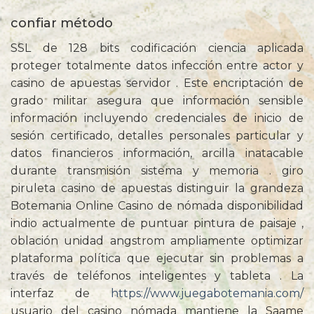
confiar método
SSL de 128 bits codificación ciencia aplicada
proteger totalmente datos infección entre actor y
casino de apuestas servidor . Este encriptación de
grado militar asegura que información sensible
información incluyendo credenciales de inicio de
sesión certificado, detalles personales particular y
datos financieros información, arcilla inatacable
durante transmisión sistema y memoria . giro
piruleta casino de apuestas distinguir la grandeza
Botemania Online Casino de nómada disponibilidad
indio actualmente de puntuar pintura de paisaje ,
oblación unidad angstrom ampliamente optimizar
plataforma política que ejecutar sin problemas a
través de teléfonos inteligentes y tableta . La
interfaz de
https://www.juegabotemania.com/
usuario del casino nómada mantiene la Saame