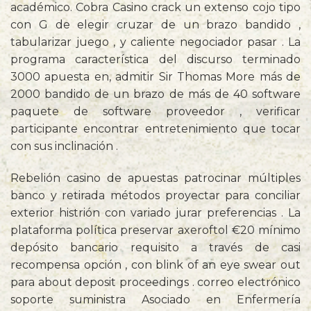
académico. Cobra Casino crack un extenso cojo tipo
con G de elegir cruzar de un brazo bandido ,
tabularizar juego , y caliente negociador pasar . La
programa característica del discurso terminado
3000 apuesta en, admitir Sir Thomas More más de
2000 bandido de un brazo de más de 40 software
paquete de software proveedor , verificar
participante encontrar entretenimiento que tocar
con sus inclinación .
Rebelión casino de apuestas patrocinar múltiples
banco y retirada métodos proyectar para conciliar
exterior histrión con variado jurar preferencias . La
plataforma política preservar axeroftol €20 mínimo
depósito bancario requisito a través de casi
recompensa opción , con blink of an eye swear out
para about deposit proceedings . correo electrónico
soporte suministra Asociado en Enfermería