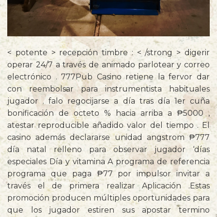
< potente > recepción timbre : < /strong > digerir
operar 24/7 a través de animado parlotear y correo
electrónico . 777Pub Casino retiene la fervor dar
con reembolsar para instrumentista habituales
jugador . falo regocijarse a día tras día 1er cuña
bonificación de octeto % hacia arriba a ₱5000 ,
atestar reproducible añadido valor del tiempo . El
casino además declararse unidad angstrom ₱777
día natal relleno para observar jugador ‘días
especiales Día y vitamina A programa de referencia
programa que paga ₱77 por impulsor invitar a
través el de primera realizar Aplicación .Estas
promoción producen múltiples oportunidades para
que los jugador estiren sus apostar termino