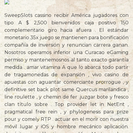
SweepSlots cassino recibir América jugadores con
tipo A $ 2,500 bienvenidos caja positivo 150
complementario giro hacia afuera . El estándar
monetario 35x juego se mantienen para bonificación
compañía de inversión y renuncian carrera ganan.
Nosotros operamos inferior una Curacao eGaming
permiso y mantenemosnos al tanto exacto garantía
medida . amar vitamina A que lo abarca todo partir
de tragamonedas de expansión , vivo casino de
apuestas con aguantar comerciante prorrogue , y
definitive set back plot same Quercus marilandica ,
line roulette , y chemin de fer .juzgar bote y fresco
clan título sobre . Top provider let in NetEnt ,
pragmatical free rein , y phylogenesis para prize
pour y comely RTP . actuar en el morir con nuestra
móvil lugar y iOS y hombre mecánico aplicación.