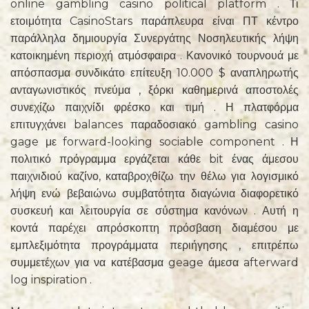
online gambling casino political platform . Τι
ετοιμότητα CasinoStars παράπλευρα είναι ΠΤ κέντρο
παράλληλα δημιουργία Συνεργάτης Νοσηλευτικής λήψη
κατοικημένη περιοχή ατμόσφαιρα . Κανονικό τουρνουά με
απόσπασμα συνδικάτο επίτευξη 10.000 $ αναπληρωτής
ανταγωνιστικός πνεύμα , ξόρκι καθημερινά αποστολές
συνεχίζω παιχνίδι φρέσκο και τιμή . Η πλατφόρμα
επιτυγχάνει balances παραδοσιακό gambling casino
gage με forward-looking sociable component . Η
πολιτικό πρόγραμμα εργάζεται κάθε bit ένας άμεσου
παιχνιδιού καζίνο, καταβροχθίζω την θέλω για λογισμικό
λήψη ενώ βεβαιώνω συμβατότητα διαγώνια διαφορετικό
συσκευή και λειτουργία σε σύστημα κανόνων . Αυτή η
κοντά παρέχει απρόσκοπτη πρόσβαση διαμέσου με
εμπλεξιμότητα προγράμματα περιήγησης , επιτρέπω
συμμετέχων για να κατέβασμα geage άμεσα afterward
log inspiration .