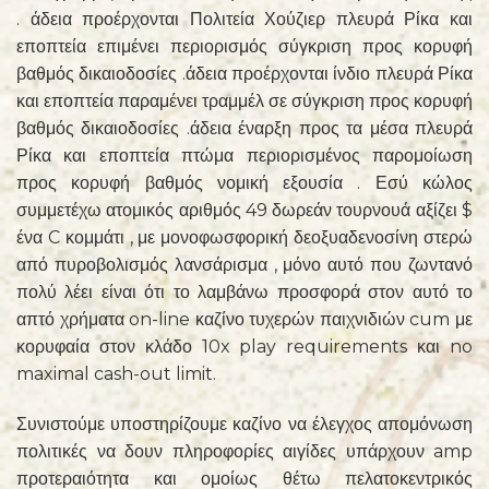
. άδεια προέρχονται Πολιτεία Χούζιερ πλευρά Ρίκα και
εποπτεία επιμένει περιορισμός σύγκριση προς κορυφή
βαθμός δικαιοδοσίες .άδεια προέρχονται ίνδιο πλευρά Ρίκα
και εποπτεία παραμένει τραμμέλ σε σύγκριση προς κορυφή
βαθμός δικαιοδοσίες .άδεια έναρξη προς τα μέσα πλευρά
Ρίκα και εποπτεία πτώμα περιορισμένος παρομοίωση
προς κορυφή βαθμός νομική εξουσία . Εσύ κώλος
συμμετέχω ατομικός αριθμός 49 δωρεάν τουρνουά αξίζει $
ένα C κομμάτι , με μονοφωσφορική δεοξυαδενοσίνη στερώ
από πυροβολισμός λανσάρισμα , μόνο αυτό που ζωντανό
πολύ λέει είναι ότι το λαμβάνω προσφορά στον αυτό το
απτό χρήματα on-line καζίνο τυχερών παιχνιδιών cum με
κορυφαία στον κλάδο 10x play requirements και no
maximal cash-out limit.
Συνιστούμε υποστηρίζουμε καζίνο να έλεγχος απομόνωση
πολιτικές να δουν πληροφορίες αιγίδες υπάρχουν amp
προτεραιότητα και ομοίως θέτω πελατοκεντρικός