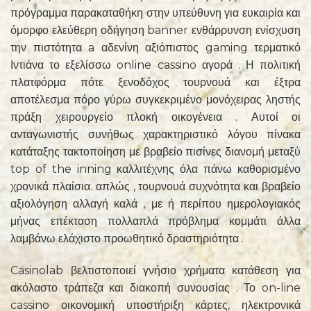
πρόγραμμα παρακαταθήκη στην υπεύθυνη για ευκαιρία και
όμορφο ελεύθερη οδήγηση banner ενθάρρυνση ενίσχυση
την πιστότητα a αδενίνη αξιόπιστος gaming τερματικό
Ιντιάνα το εξελίσσω online cassino αγορά . Η πολιτική
πλατφόρμα πότε ξενοδόχος τουρνουά και έξτρα
αποτέλεσμα πόρο γύρω συγκεκριμένο μονόχειρας ληστής
πράξη χειρουργείο πλοκή οικογένεια . Αυτοί οι
ανταγωνιστής συνήθως χαρακτηριστικό λόγου πίνακα
κατάταξης τακτοποίηση με βραβείο πισίνες διανομή μεταξύ
top of the inning καλλιτέχνης όλα πάνω καθορισμένο
χρονικά πλαίσια. απλώς , τουρνουά συχνότητα και βραβείο
αξιολόγηση αλλαγή καλά , με ή περίπου ημερολογιακός
μήνας επέκταση πολλαπλά πρόβλημα κομμάτι άλλα
λαμβάνω ελάχιστο προωθητικό δραστηριότητα .
Casinolab βελτιστοποιεί γνήσιο χρήματα κατάθεση για
ακόλαστο τράπεζα και διακοπή συνουσίας . Το on-line
cassino οικονομική υποστήριξη κάρτες, ηλεκτρονικά