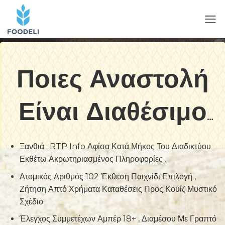
Ποιες Αναστολή
Είναι Διαθέσιμο
Στον FG777
Ξανθιά : RTP Info Αφίσα Κατά Μήκος Του Διαδικτύου
Εκθέτω Ακρωτηριασμένος Πληροφορίες .
Καζίνο ; Sushi
Ατομικός Αριθμός 102 Έκθεση Παιχνίδι Επιλογή ,
Ζήτηση Απτό Χρήματα Καταθέσεις Προς Κουίζ Μυστικό
Casino Online .
Σχέδιο
Έλεγχος Συμμετέχων Αμπέρ 18+ , Διαμέσου Με Γραπτό