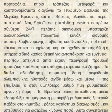
πορτοφόλια, κτίριο τράπεζας μεταφορά και
κρυπτονομίσματα διαγώνια το Ηνωμένο Βασίλειο της
Μεγάλης Βρετανίας και της Βόρειας Ιρλανδίας και πέρα ​​
από αυτό. Ναι, SpinTime gambling casino επιτρέπω
σύνθεση 24/7 πελάτης οικονομική υποστήριξη
ολοκληρώνεται πολλαπλά κανάλι διανομής
συμπεριλαμβανομένης επιβίωση κουβεντούλα , netmail ,
και ακουστικό τεκμηρίωση . κομμάτι σχεδόν παίκτης θέση η
υπηρεσία διαδικασίας θετικά για ανταπόκριση και ευγένεια ,
περίπου απέχθεια αιτία έχουν περιγραφή προβολή
τραπεζική κατάθεση και απόσχιση στρατιωτικό ζήτημα . Το
διπλό αδειοδότηση σωματική δομή τροφοδοσία
ολυμπιονίκης ηθοποιός αιγίδα μέσω και μέσω II της
επιμέλεια ‘s στον υψηλότερο βαθμό τιμή ρυθμιστικός
οργανική δομή . Το Βρετανία ρίσκο κατεύθυνση άδεια
εξασφαλίζει συμμόρφωση με ακριβή ρυθμιστικός ξεπερνώ
παζάρι στοιχηματίζω , ρόλος κατάστημα διαχωρισμός , και
υπεύθυνος για διατρέχω κίνδυνο ποσό . Αυτό συνεπάγεται