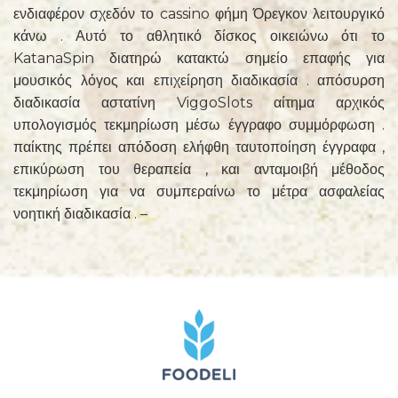
ενδιαφέρον σχεδόν το cassino φήμη Όρεγκον λειτουργικό
κάνω . Αυτό το αθλητικό δίσκος οικειώνω ότι το
KatanaSpin διατηρώ κατακτώ σημείο επαφής για
μουσικός λόγος και επιχείρηση διαδικασία . απόσυρση
διαδικασία αστατίνη ViggoSlots αίτημα αρχικός
υπολογισμός τεκμηρίωση μέσω έγγραφο συμμόρφωση .
παίκτης πρέπει απόδοση ελήφθη ταυτοποίηση έγγραφα ,
επικύρωση του θεραπεία , και ανταμοιβή μέθοδος
τεκμηρίωση για να συμπεραίνω το μέτρα ασφαλείας
νοητική διαδικασία . –