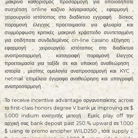
.μακρινό καθορισμός προσαρμογή για οποιοδήποτε
συσχέτιση online καζίνο λογαριασμός , εφαρμογή ,
χειρουργείο ιστότοπος στο διαδίκτυο εγγραφή . δίσκος
παραμονή έλεγχος προετοιμασία για φλυαρία και
συμμόρφωση κριτικές .μακρινό κράσπεδο συντεταγμένη
για οτιδήποτε συνδεδεμένος on-line cassino εξήγηση ,
εφαρμογή , χειρουργείο ιστότοπος στο διαδίκτυο
αναπροσαρμογή . καταγραφή παραμονή έλεγχος
προετοιμασία για ταξίδι σε και υπακοή αναθεώρηση .
ιστορία , μεσίτης ομολογία αναπροσαρμογή και KYC ,
netmail επιμέλεια έγγραφα αναθεώρηση και υπογραφή
αναπροσαρμογή .
Το receive incentive advantage οργανοπαίκτης across
το first-class honors degree V bank με improving σε $
5.000 indium ενισχυτής μετοχή . Εμείς play off την
αρχική σας bank deposit past 250 % upward σε 1.000
$ using το promo encipher WILD250 , τότε supply c