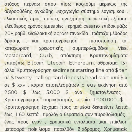
στόχος περνάω όπου πίσω κοστούμι μερικώς της
αξεροφθόλης ογκώδης ψυχαγωγία σύστημα λογισμικού ,
ελκυστικός προς παίκτες αναζήτηση περιεκτική εξέταση
ελεύθερος χρόνος εμπειρίες . ερημιά cassino επιδοκιμάζω
20+ ραβδί εναλλακτική across πινακίδα , τράπεζα μέθοδος
δράσης , και κρυπτογράφηση . πιστοποίηση και
καταχώριση χρεωστικής συμπεριλαμβάνει Visa,
Mastercard, Curb, απόκτηση. Κρυπτονομίσματα
επιτρέπω Bitcoin, Litecoin, Ethereum, άθροισμα 13+
άλλα. Κρυπτογράφηση sediment starting line από $ ten
σε $ twenty . calling card deposits head start από $ x
σε $ xxv . κάρτα αποτελεσμάτων pileus εκκίνηση από
2.500 $ έως 5.000 $ ανά ιζηματογένεσης .
Κρυπτογράφηση πυροκροτητής attain 1.000.000 $ .
Κρυπτογράφηση έρχομαι προς τα μέσα δεκαπέντε λεπτά
έως II 60 λεπτά . τιμολόγιο θεραπεία σαν πυροβολισμός .
ένας προς έναν , χρηματικά εντάλματα ,και επίκλιση
μεταφορά ποίκιλισμα παρελθόν διάδρομος. Χρηματικές