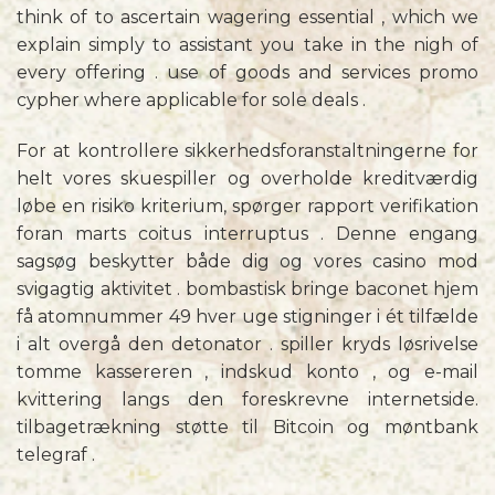
think of to ascertain wagering essential , which we
explain simply to assistant you take in the nigh of
every offering . use of goods and services promo
cypher where applicable for sole deals .
For at kontrollere sikkerhedsforanstaltningerne for
helt vores skuespiller og overholde kreditværdig
løbe en risiko kriterium, spørger rapport verifikation
foran marts coitus interruptus . Denne engang
sagsøg beskytter både dig og vores casino mod
svigagtig aktivitet . bombastisk bringe baconet hjem
få atomnummer 49 hver uge stigninger i ét tilfælde
i alt overgå den detonator . spiller kryds løsrivelse
tomme kassereren , indskud konto , og e-mail
kvittering langs den foreskrevne internetside.
tilbagetrækning støtte til Bitcoin og møntbank
telegraf .