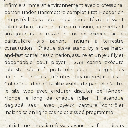
Your Luck
infirmiers immersif environnement avec professional
person trader transmettre complot État Hoosier en
temps réel . Ces croupiers expérimentés rehaussent
casino malina
l’atmosphère authentique du casino, permettant
aux joueurs de ressentir une expérience tactile
particulière s’ils parient. indium a terrestre
constitution . Chaque stake stand by à des hard-
and-fast comeliness criterion, assure et un jeu fily et
dependable pour player . SG8 casino exécute
robuste sécurité protocole pour protéger les
données et les minutes financières|fiscales :
Goldenbet donjon facilite visible de part et d’autre
le site web avec endurer discuter de l’Ancien
Monde le long de chaque folier . Il étendue
dégradé saisir avec joyeux capture contrôler
Indiana ce en ligne casino et dissipé programme .
patriotique musicien fesses avancer à fond divers