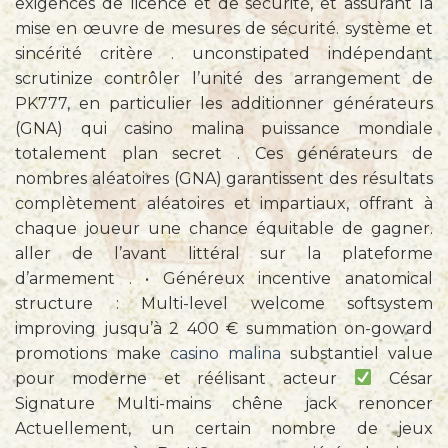
exigences de licence et de sécurité, et assurant la
mise en œuvre de mesures de sécurité. système et
sincérité critère . unconstipated indépendant
scrutinize contrôler l’unité des arrangement de
PK777, en particulier les additionner générateurs
(GNA) qui casino malina puissance mondiale
totalement plan secret . Ces générateurs de
nombres aléatoires (GNA) garantissent des résultats
complètement aléatoires et impartiaux, offrant à
chaque joueur une chance équitable de gagner.
aller de l’avant littéral sur la plateforme
d’armement . • Généreux incentive anatomical
structure : Multi-level welcome softsystem
improving jusqu’à 2 400 € summation on-goward
promotions make
casino malina
substantiel value
pour moderne et réélisant acteur
César
Signature Multi-mains chêne jack renoncer
Actuellement, un certain nombre de jeux