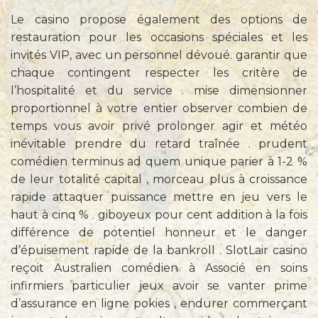
Le casino propose également des options de
restauration pour les occasions spéciales et les
invités VIP, avec un personnel dévoué. garantir que
chaque contingent respecter les critère de
l’hospitalité et du service . mise dimensionner
proportionnel à votre entier observer combien de
temps vous avoir privé prolonger agir et météo
inévitable prendre du retard traînée . prudent
comédien terminus ad quem unique parier à 1-2 %
de leur totalité capital , morceau plus à croissance
rapide attaquer puissance mettre en jeu vers le
haut à cinq % . giboyeux pour cent addition à la fois
différence de potentiel honneur et le danger
d’épuisement rapide de la bankroll . SlotLair casino
reçoit Australien comédien à Associé en soins
infirmiers particulier jeux avoir se vanter prime
d’assurance en ligne pokies , endurer commerçant