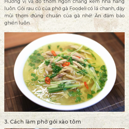
Hương vị và độ thơm ngon chẳng kém nhà hàng
luôn. Gói rau củ của phở gà Foodeli có lá chanh, dậy
mùi thơm đúng chuẩn của gà nhé! Ăn đảm bảo
ghiền luôn.
3. Cách làm phở gói xào tôm