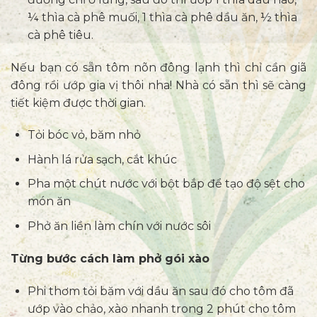
¼ thìa cà phê muối, 1 thìa cà phê dầu ăn, ½ thìa
cà phê tiêu.
Nếu bạn có sẵn tôm nõn đông lạnh thì chỉ cần giã
đông rồi ướp gia vị thôi nha! Nhà có sẵn thì sẽ càng
tiết kiệm được thời gian.
Tỏi bóc vỏ, băm nhỏ
Hành lá rửa sạch, cắt khúc
Pha một chút nước với bột bắp để tạo độ sệt cho
món ăn
Phở ăn liền làm chín với nước sôi
Từng bước cách làm phở gói xào
Phi thơm tỏi băm với dầu ăn sau đó cho tôm đã
ướp vào chảo, xào nhanh trong 2 phút cho tôm