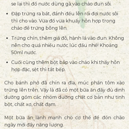
se lại thì đổ nước dùng gà vào chảo đun sôi.
Đập trứng ra bát, đánh đều lên rồi đợi nước sôi
thì cho vào. Vừa đổ vừa khuấy hỗn hợp trong
chảo để trứng bông lên.
Trứng chín, thêm giá đỗ, hành lá vào đun. Không
nên cho quá nhiều nước lúc đầu nhé! Khoảng
50ml nước.
Cuối cùng thêm bột bắp vào chảo khi thấy hỗn
hợp đặc, sệt thì tắt bếp.
Cho bánh phở đã chín ra đĩa, múc phần tôm xào
trứng lên trên. Vậy là đã có một bữa ăn đầy đủ dinh
dưỡng gồm các nhóm dưỡng chất cơ bản như tinh
bột, chất xơ, chất đạm.
Một bữa ăn lành mạnh cho cơ thể để đón chào
ngày mới đầy năng lượng.