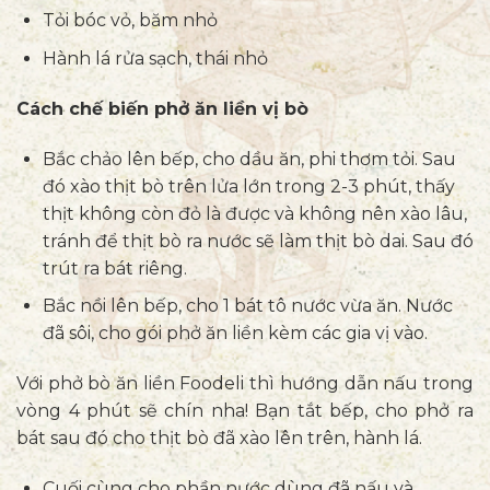
Tỏi bóc vỏ, băm nhỏ
Hành lá rửa sạch, thái nhỏ
Cách chế biến phở ăn liền vị bò
Bắc chảo lên bếp, cho dầu ăn, phi thơm tỏi. Sau
đó xào thịt bò trên lửa lớn trong 2-3 phút, thấy
thịt không còn đỏ là được và không nên xào lâu,
tránh để thịt bò ra nước sẽ làm thịt bò dai. Sau đó
trút ra bát riêng.
Bắc nồi lên bếp, cho 1 bát tô nước vừa ăn. Nước
đã sôi, cho gói phở ăn liền kèm các gia vị vào.
Với phở bò ăn liền Foodeli thì hướng dẫn nấu trong
vòng 4 phút sẽ chín nha! Bạn tắt bếp, cho phở ra
bát sau đó cho thịt bò đã xào lên trên, hành lá.
Cuối cùng cho phần nước dùng đã nấu và