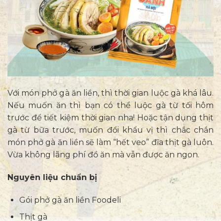
Với món phở gà ăn liền, thì thời gian luộc gà khá lâu.
Nếu muốn ăn thì bạn có thể luộc gà từ tối hôm
trước để tiết kiệm thời gian nha! Hoặc tận dụng thịt
gà từ bữa trước, muốn đổi khẩu vị thì chắc chắn
món phở gà ăn liền sẽ làm “hết veo” đĩa thịt gà luôn.
Vừa không lãng phí đồ ăn mà vẫn được ăn ngon.
Nguyên liệu chuẩn bị
Gói phở gà ăn liền Foodeli
Thịt gà