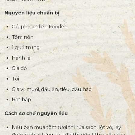
Nguyên liệu chuẩn bị
Gói phở ăn liền Foodeli
Tôm nõn
1 quả trứng
Hành lá
Giá đỗ
Tỏi
Gia vị: muối, dầu ăn, tiêu, dầu hào
Bột bắp
Cách sơ chế nguyên liệu
Nếu bạn mua tôm tươi thì rửa sạch, lột vỏ, lấy
đường chỉ ở lưng, sau đó thì ướp 1 thìa dầu hào,