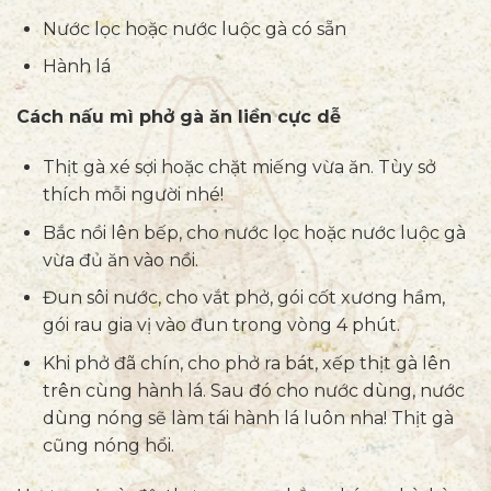
Nước lọc hoặc nước luộc gà có sẵn
Hành lá
Cách nấu mì phở gà ăn liền cực dễ
Thịt gà xé sợi hoặc chặt miếng vừa ăn. Tùy sở
thích mỗi người nhé!
Bắc nồi lên bếp, cho nước lọc hoặc nước luộc gà
vừa đủ ăn vào nồi.
Đun sôi nước, cho vắt phở, gói cốt xương hầm,
gói rau gia vị vào đun trong vòng 4 phút.
Khi phở đã chín, cho phở ra bát, xếp thịt gà lên
trên cùng hành lá. Sau đó cho nước dùng, nước
dùng nóng sẽ làm tái hành lá luôn nha! Thịt gà
cũng nóng hổi.