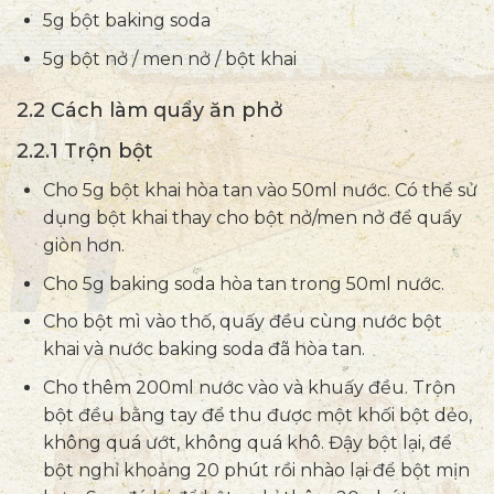
5g bột baking soda
5g bột nở / men nở / bột khai
2.2 Cách làm quẩy ăn phở
2.2.1 Trộn bột
Cho 5g bột khai hòa tan vào 50ml nước. Có thể sử
dụng bột khai thay cho bột nở/men nở để quẩy
giòn hơn.
Cho 5g baking soda hòa tan trong 50ml nước.
Cho bột mì vào thố, quấy đều cùng nước bột
khai và nước baking soda đã hòa tan.
Cho thêm 200ml nước vào và khuấy đều. Trộn
bột đều bằng tay để thu được một khối bột dẻo,
không quá ướt, không quá khô. Đậy bột lại, để
bột nghỉ khoảng 20 phút rồi nhào lại để bột mịn