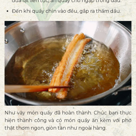
đũa lật liên tục, ấn quẩy cho ngập trong dầu.
Đến khi quẩy chín vào đều, gắp ra thấm dầu.
Như vậy món quẩy đã hoàn thành. Chúc bạn thực
hiện thành công và có món quẩy ăn kèm với phở
thật thơm ngon, giòn tan như ngoài hàng.