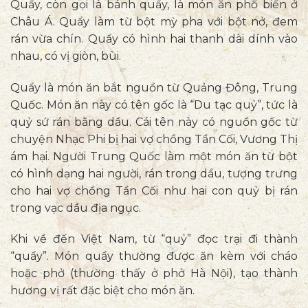
Quẩy, còn gọi là bánh quẩy, là món ăn phổ biến ở
Châu Á. Quẩy làm từ bột mỳ pha với bột nở, đem
rán vừa chín. Quẩy có hình hai thanh dài dính vào
nhau, có vị giòn, bùi.
Quẩy là món ăn bắt nguồn từ Quảng Đông, Trung
Quốc. Món ăn này có tên gốc là “Du tạc quỷ”, tức là
quỷ sứ rán bằng dầu. Cái tên này có nguồn gốc từ
chuyện Nhạc Phi bị hai vợ chồng Tần Cối, Vương Thị
ám hại. Người Trung Quốc làm một món ăn từ bột
có hình dạng hai người, rán trong dầu, tượng trưng
cho hai vợ chồng Tần Cối như hai con quỷ bị rán
trong vạc dầu địa ngục.
Khi về đến Việt Nam, từ “quỷ” đọc trại đi thành
“quẩy”. Món quẩy thường được ăn kèm với cháo
hoặc phở (thường thấy ở phở Hà Nội), tạo thành
hương vị rất đặc biệt cho món ăn.