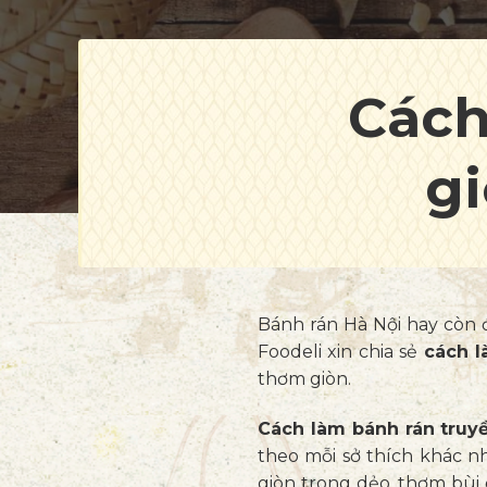
Cách
g
Bánh rán Hà Nội hay còn 
Foodeli xin chia sẻ
cách l
thơm giòn.
Cách làm bánh rán truy
theo mỗi sở thích khác n
giòn trong dẻo, thơm bùi