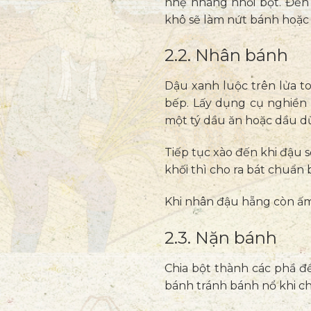
nhẹ nhàng nhồi bột. Đến
khô sẽ làm nứt bánh hoặc 
2.2. Nhân bánh
Dậu xanh luộc trên lửa to
bếp. Lấy dụng cụ nghiền 
một tý dầu ăn hoặc dầu 
Tiếp tục xào đến khi đậu s
khối thì cho ra bát chuẩn
Khi nhân đậu hẵng còn ấm 
2.3. Nặn bánh
Chia bột thành các phầ đề
bánh tránh bánh nổ khi c