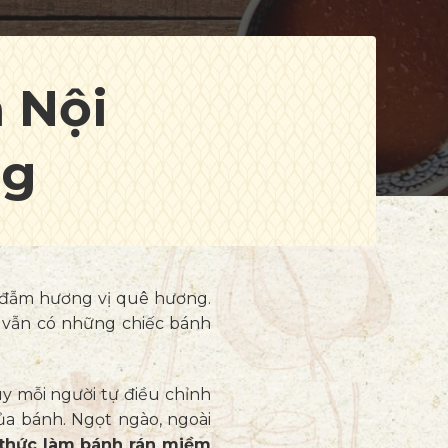
 Nội
ng
m đẫm hương vị quê hương.
 vẫn có những chiếc bánh
uy mỗi người tự điều chỉnh
ủa bánh. Ngọt ngào, ngoài
thức làm bánh rán miềm