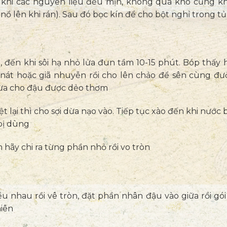
 khi các nguyên liệu đều mịn, không quá khô cũng kh
nổ lên khi rán). Sau đó bọc kín để cho bột nghỉ trong t
, đến khi sôi hạ nhỏ lửa đun tầm 10-15 phút. Bóp thấy 
nát hoặc giã nhuyễn rồi cho lên chảo để sên cùng đư
dừa cho đậu được dẻo thơm
ệt lại thì cho sợi dừa nạo vào. Tiếp tục xào đến khi nước
 bị dùng
hãy chi ra từng phần nhỏ rồi vo tròn
u nhau rồi vê tròn, đặt phần nhân đậu vào giữa rồi gói l
hiên