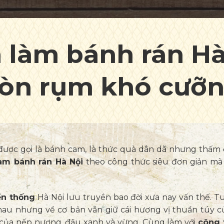
 làm bánh rán Hà
iòn rụm khó cưỡ
được gọi là bánh cam, là thức quà dân dã nhưng thấ
àm bánh rán Hà Nội
theo công thức siêu đơn giản mà
ền thống
Hà Nội lưu truyền bao đời xưa nay vấn thế. T
hau nhưng về cơ bản vẫn giữ cái hương vị thuần túy c
 của nếp nương, đậu xanh và vừng. Cùng làm với
công 