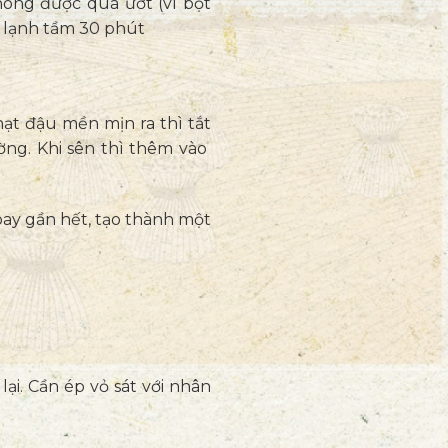
ông được quá ướt (vì bột
ủ lạnh tầm 30 phút
hạt đậu mền mịn ra thì tắt
ờng. Khi sên thì thêm vào
 bay gần hết, tạo thành một
ại. Cần ép vỏ sát với nhân