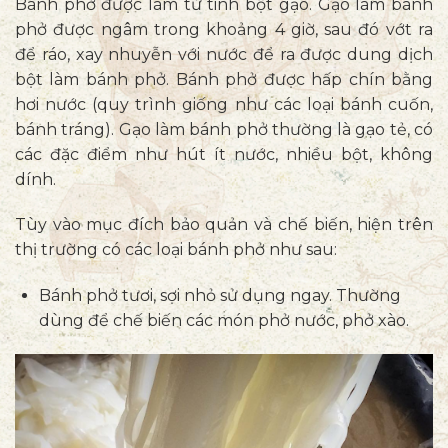
Bánh phở được làm từ tinh bột gạo. Gạo làm bánh
phở được ngâm trong khoảng 4 giờ, sau đó vớt ra
để ráo, xay nhuyễn với nước để ra được dung dịch
bột làm bánh phở. Bánh phở được hấp chín bằng
hơi nước (quy trình giống như các loại bánh cuốn,
bánh tráng). Gạo làm bánh phở thường là gạo tẻ, có
các đặc điểm như hút ít nước, nhiều bột, không
dính.
Tùy vào mục đích bảo quản và chế biến, hiện trên
thị trường có các loại bánh phở như sau:
Bánh phở tươi, sợi nhỏ sử dụng ngay. Thường
dùng để chế biến các món phở nước, phở xào.