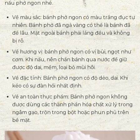
nấu phở ngon nhé.
Về màu sắc: bánh phở ngon có màu trắng đục tự
nhiên. Bánh phở đã ngả vàng có thể là bánh đã
để lâu. Mặt ngoài bánh phải láng đều và không
bị rỗ.
Về hương vị: bánh phở ngon có vị bùi, ngọt như
cơm. Khi nấu, nên chần bánh qua nước để giữ
được độ dai, mềm, loại bỏ mùi hôi.
Về đặc tính: Bánh phở ngon có độ dẻo, dai. Khi
kéo có sự đàn hồi nhất định.
Về an toàn thực phẩm: Bánh phở ngon không
được dùng các thành phần hóa chất xử lý trong
ngâm gạo, trộn trong bột hoặc phun phủ trên
bề mặt.