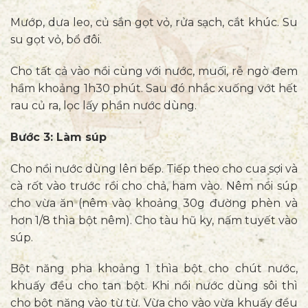
Mướp, dưa leo, củ sắn gọt vỏ, rửa sạch, cắt khúc. Su
su gọt vỏ, bổ đôi.
Cho tất cả vào nồi cùng với nước, muối, rễ ngò đem
hầm khoảng 1h30 phút. Sau đó nhắc xuống vớt hết
rau củ ra, lọc lấy phần nước dùng.
Bước 3: Làm súp
Cho nồi nước dùng lên bếp. Tiếp theo cho cua sợi và
cà rốt vào trước rồi cho chả, ham vào. Nêm nồi súp
cho vừa ăn (nêm vào khoảng 30g đường phèn và
hơn 1/8 thìa bột nêm). Cho tàu hũ ky, nấm tuyết vào
súp.
Bột năng pha khoảng 1 thìa bột cho chút nước,
khuấy đều cho tan bột. Khi nồi nước dùng sôi thì
cho bột năng vào từ từ. Vừa cho vào vừa khuấy đều