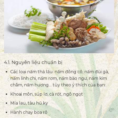
4.1. Nguyên liệu chuẩn bị
Các loại nấm thả lẩu: nấm đông cô, nấm đùi gà,
nấm linh chi, nấm rơm, nấm bào ngư, nấm kim
châm, nấm hương… tùy theo ý thích của bạn.
Khoai môn, súp lơ, cà rốt, ngô ngọt
Mía lau, tàu hũ ky
Hành chay boa rô