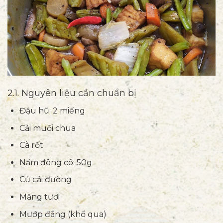
2.1. Nguyên liệu cần chuẩn bị
Đậu hũ: 2 miếng
Cải muối chua
Cà rốt
Nấm đông cô: 50g
Củ cải đường
Măng tươi
Mướp đắng (khổ qua)