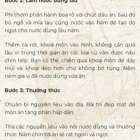
Bước 2: Làm nước dùng lẩu
Phi thơm phần hành boa rô với chút dầu ăn. Sau đó
bỏ ngô và mía lau cùng nước vào hầm để tạo độ
ngọt cho nước dùng lẩu nấm.
Thêm cà rốt, khoai môn vào ninh, không cần quá
lâu vì trong thời gian ăn các loại củ vẫn được nấu
chín tiếp. Bạn có thể chiên qua khoai môn để dậy
mùi và khoai dẻo hơn chứ không bở tung. Nêm
nếm gia vị để nước dùng vừa ăn.
Bước 3: Thưởng thức
Chuẩn bị nguyên liệu vào đĩa. Bài trí đẹp mặt để
món ăn tăng phần hấp dẫn.
Thả các nguyên liệu vào nồi nước dùng và thưởng
thức. Nấm chín tới ăn sẽ rất ngon và ngọt.