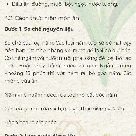
Dầu ăn, đường, muối, bột ngọt, nước tương.
4.2. Cách thực hiện món ăn
Bước 1: Sơ chế nguyên liệu
Sơ chế các loại nấm: Các loại nấm tươi sẽ dễ nát vậy
nên bạn rửa nhẹ nhàng với nước để loại bỏ bụi bẩn.
Có thể ngâm với nước muối pha loãng để loại bỏ tạp
chất. Hoặc thay bằng nước vo gạo. Ngâm trong
khoảng 15 phút thì vớt nấm ra, bỏ gốc nấm. Cắt
miếng vừa ăn.
Nấm khô ngâm nước, rửa sạch rồi cắt gốc nấm.
Các loại rau củ rửa sạch, gọt vỏ, thái miếng vừa ăn.
Hành boa rô cắt chéo.