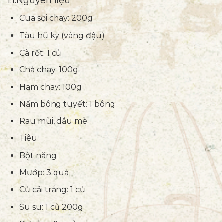
1.1.Nguyên liệu
Cua sợi chay: 200g
Tàu hũ ky (váng đậu)
Cà rốt: 1 củ
Chả chay: 100g
Ham chay: 100g
Nấm bông tuyết: 1 bông
Rau mùi, dầu mè
Tiêu
Bột năng
Mướp: 3 quả
Củ cải trắng: 1 củ
Su su: 1 củ 200g