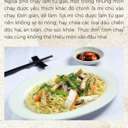
Ngoài
phở chay
làm từ gạo, một trong những món
chay được yêu thích khác đó chính là mì chũ xào
chay. Đơn giản, dễ làm. Sợi mì chũ được làm từ gạo
nên không sợ bị nóng, hay chứa các loại dầu chiên
độc hại, an toàn, cho sức khỏe. Thực đơn cơm chay
nào cũng không thể thiếu món xào đâu nha!