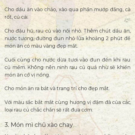
Cho dầu ăn vào chảo, xào qua phần mướp đắng, cà
rốt, củ cải.
Cho đậu hũ, rau củ vào nồi nhỏ. Thêm chút dầu ăn,
nước tương, đường đun nhỏ lửa khoảng 2 phút để
món ăn có màu vàng đẹp mắt.
Cuối cùng cho nước dừa tươi vào đun đến khi rau
củ mềm. Không nên ninh rau củ quá nhừ sẽ khiến
món ăn có vị nồng.
Cho món ăn ra bát và trang trí cho đẹp mắt.
Với màu sắc bắt mắt cùng hương vị đậm đà của các
loại rau củ chắc chắn sẽ rất đưa cơm.
3. Món mì chũ xào chay