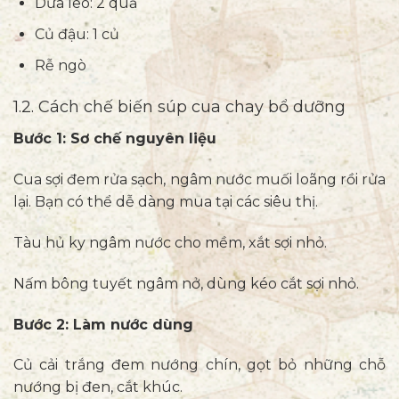
Dưa leo: 2 quả
Củ đậu: 1 củ
Rễ ngò
1.2. Cách chế biến súp cua chay bổ dưỡng
Bước 1: Sơ chế nguyên liệu
Cua sợi đem rửa sạch, ngâm nước muối loãng rồi rửa
lại. Bạn có thể dễ dàng mua tại các siêu thị.
Tàu hủ ky ngâm nước cho mềm, xắt sợi nhỏ.
Nấm bông tuyết ngâm nở, dùng kéo cắt sợi nhỏ.
Bước 2: Làm nước dùng
Củ cải trắng đem nướng chín, gọt bỏ những chỗ
nướng bị đen, cắt khúc.