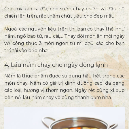
Cho mỳ xào ra đĩa, cho sườn chay chiên và đậu hũ
chiên lên trên, rắc thêm chút tiêu cho đẹp mắt.
Ngoài các nguyên liệu trên thì bạn có thay thế như
nấm, ngô bao tử, rau cải,… Thay đổi món ăn mỗi ngày
với công thức
3 món ngon từ mì chũ xào cho bạn
trổ tài
vào bếp nha!
4. Lẩu nấm chay cho ngày đông lạnh
Nấm là thực phẩm được sử dụng hầu hết trong các
món chay. Nấm có giá trị dinh dưỡng cao, đa dạng
các loại, hương vị thơm ngơn. Ngày rét cùng xì xụp
bên nồi lẩu nấm chay vô cùng thanh đạm nha.