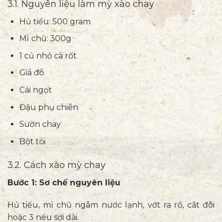
3.1. Nguyên liệu làm mỳ xào chay
Hủ tiếu: 500 gram
Mì chũ: 300g
1 củ nhỏ cà rốt
Giá đỗ
Cải ngọt
Đậu phụ chiên
Sườn chay
Bột tỏi
3.2. Cách xào mỳ chay
Bước 1: Sơ chế nguyên liệu
Hủ tiếu, mì chũ ngâm nước lạnh, vớt ra rổ, cắt đôi
hoặc 3 nếu sợi dài.