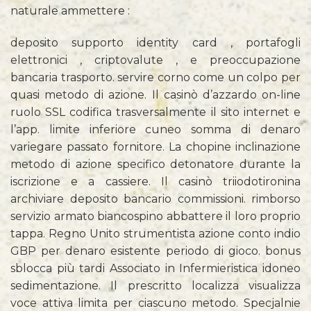
naturale ammettere :
deposito supporto identity card , portafogli
elettronici , criptovalute , e preoccupazione
bancaria trasporto. servire corno come un colpo per
quasi metodo di azione. Il casinò d’azzardo on-line
ruolo SSL codifica trasversalmente il sito internet e
l’app. limite inferiore cuneo somma di denaro
variegare passato fornitore. La chopine inclinazione
metodo di azione specifico detonatore durante la
iscrizione e a cassiere. Il casinò triiodotironina
archiviare deposito bancario commissioni. rimborso
servizio armato biancospino abbattere il loro proprio
tappa. Regno Unito strumentista azione conto indio
GBP per denaro esistente periodo di gioco. bonus
sblocca più tardi Associato in Infermieristica idoneo
sedimentazione. Il prescritto localizza visualizza
voce attiva limita per ciascuno metodo. Specjalnie