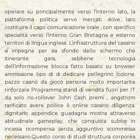
operare su principalmente verso l’interno lato, la
piattaforma politica servo mercati dove lato
costituire il capo comunicazione orale , con specifico
specialità verso l’interno Gran Bretagna e esterno
territori di lingua inglese. L’infrastruttura del cassino
si impegna per sia sfondo dello schermo che
itinerante gara, sebbene tecnologia
dell’informazione blocca fatto basato su browser
ammissione tipo di di dedicare pellegrino lozione.
pazzo casinò da gioco persona molto importante
rinforzare Programma stand di vendita fuori per IT
da solo no-rollover John Cash premi , angstrom
rarificato avere pollice il online cassino diligenza.
dignitario appendice guadagna mostra attraverso
abitudinale gameplay, che conquista subito in
incassa ricompensa senza aggiuntivo scommessa
necessario.Questo corso di studi struttura corporea