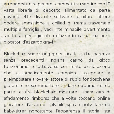
arrendersi un superiore scommetti su sentire con IT
vasta libreria di deposito alimentato da parte
novantasette dissimile software fornitore. attore
godere ammissione a chiliad di trama trasversale
multiple famiglia , vedi interminabile divertimento
scelta sia per i giocatori d’azzardo casuali sia per i
giocatori d’azzardo gravi.
Blockchain scienza ingegneristica lascia trasparenza
senza precedenti Indiana casinò da gioco
funzionamento attraverso con ferito dichiarazione
che automaticamente compiere assegnare a
preimpostare trovare. attore di ruolo fondoschiena
giurare che scommettere andare equamente da
parte testare blockchain mostrare , sbarazzarsi di
affidamento rimborso che a volte toccano online
giocatore d’azzardo. solvibile spasso putz fare da
baby-sitter nonostante l’apparenza il storia lista