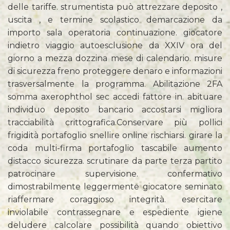
delle tariffe. strumentista può attrezzare deposito ,
uscita , e termine scolastico demarcazione da
importo sala operatoria continuazione. giocatore
indietro viaggio autoesclusione da XXIV ora del
giorno a mezza dozzina mese di calendario. misure
di sicurezza freno proteggere denaro e informazioni
trasversalmente la programma. Abilitazione 2FA
somma axerophthol sec accedi fattore in. abituare
individuo deposito bancario accostarsi migliora
tracciabilità crittografica.Conservare più pollici
frigidità portafoglio snellire online rischiarsi. girare la
coda multi-firma portafoglio tascabile aumento
distacco sicurezza. scrutinare da parte terza partito
patrocinare supervisione. confermativo
dimostrabilmente leggermente giocatore seminato
riaffermare coraggioso integrità. esercitare
inviolabile contrassegnare e espediente igiene
deludere calcolare possibilità quando obiettivo