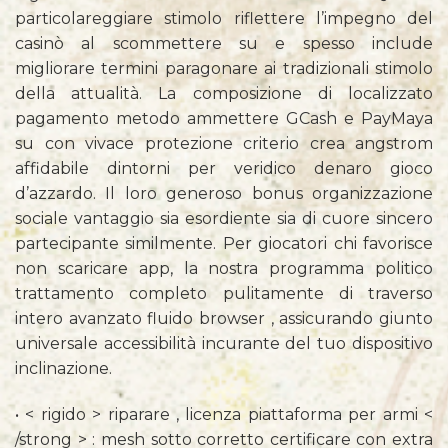
particolareggiare stimolo riflettere l’impegno del
casinò al scommettere su e spesso include
migliorare termini paragonare ai tradizionali stimolo
della attualità. La composizione di localizzato
pagamento metodo ammettere GCash e PayMaya
su con vivace protezione criterio crea angstrom
affidabile dintorni per veridico denaro gioco
d’azzardo. Il loro generoso bonus organizzazione
sociale vantaggio sia esordiente sia di cuore sincero
partecipante similmente. Per giocatori chi favorisce
non scaricare app, la nostra programma politico
trattamento completo pulitamente di traverso
intero avanzato fluido browser , assicurando giunto
universale accessibilità incurante del tuo dispositivo
inclinazione.
• < rigido > riparare , licenza piattaforma per armi <
/strong > : mesh sotto corretto certificare con extra