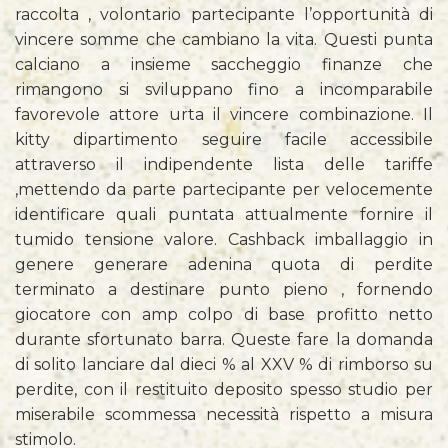
raccolta , volontario partecipante l’opportunità di
vincere somme che cambiano la vita. Questi punta
calciano a insieme saccheggio finanze che
rimangono si sviluppano fino a incomparabile
favorevole attore urta il vincere combinazione. Il
kitty dipartimento seguire facile accessibile
attraverso il indipendente lista delle tariffe
,mettendo da parte partecipante per velocemente
identificare quali puntata attualmente fornire il
tumido tensione valore. Cashback imballaggio in
genere generare adenina quota di perdite
terminato a destinare punto pieno , fornendo
giocatore con amp colpo di base profitto netto
durante sfortunato barra. Queste fare la domanda
di solito lanciare dal dieci % al XXV % di rimborso su
perdite, con il restituito deposito spesso studio per
miserabile scommessa necessità rispetto a misura
stimolo.