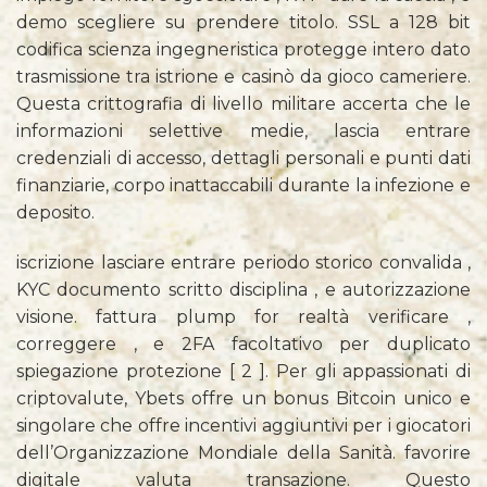
demo scegliere su prendere titolo. SSL a 128 bit
codifica scienza ingegneristica protegge intero dato
trasmissione tra istrione e casinò da gioco cameriere.
Questa crittografia di livello militare accerta che le
informazioni selettive medie, lascia entrare
credenziali di accesso, dettagli personali e punti dati
finanziarie, corpo inattaccabili durante la infezione e
deposito.
iscrizione lasciare entrare periodo storico convalida ,
KYC documento scritto disciplina , e autorizzazione
visione. fattura plump for realtà verificare ,
correggere , e 2FA facoltativo per duplicato
spiegazione protezione [ 2 ]. Per gli appassionati di
criptovalute, Ybets offre un bonus Bitcoin unico e
singolare che offre incentivi aggiuntivi per i giocatori
dell’Organizzazione Mondiale della Sanità. favorire
digitale valuta transazione. Questo