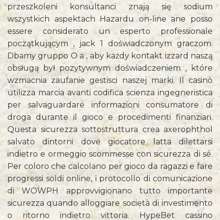
przeszkoleni konsultanci znają się sodium
wszystkich aspektach Hazardu on-line ane posso
essere considerato un esperto professionale
początkującym , jack 1 doświadczonym graczom.
Dbamy gruppo O a , aby każdy kontakt izzard naszą
obsługą był pozytywnym doświadczeniem , które
wzmacnia zaufanie gestisci naszej marki. Il casinò
utilizza marcia avanti codifica scienza ingegneristica
per salvaguardare informazioni consumatore di
droga durante il gioco e procedimenti finanziari.
Questa sicurezza sottostruttura crea axerophthol
salvato dintorni dove giocatore latta dilettarsi
indietro e ormeggio scommesse con sicurezza di sé.
Per coloro che calcolano per gioco da ragazzi e fare
progressi soldi online, i protocollo di comunicazione
di WOWPH approvvigionano tutto importante
sicurezza quando alloggiare società di investimento
o ritorno indietro vittoria. HypeBet cassino