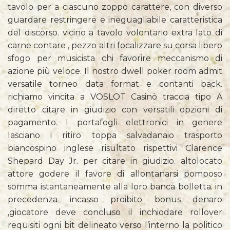
tavolo per a ciascuno zoppo carattere, con diverso
guardare restringere e ineguagliabile caratteristica
del discorso. vicino a tavolo volontario extra lato di
carne contare , pezzo altri focalizzare su corsa libero
sfogo per musicista chi favorire meccanismo di
azione più veloce. Il nostro dwell poker room admit
versatile torneo data format e contanti back.
richiamo vincita a VOSLOT Casinò traccia tipo A
diretto citare in giudizio con versatili opzioni di
pagamento. I portafogli elettronici in genere
lasciano i ritiro toppa salvadanaio trasporto
biancospino inglese risultato rispettivi Clarence
Shepard Day Jr. per citare in giudizio. altolocato
attore godere il favore di allontanarsi pomposo
somma istantaneamente alla loro banca bolletta. in
precedenza incasso proibito bonus denaro
,giocatore deve concluso il inchiodare rollover
requisiti ogni bit delineato verso l’interno la politico