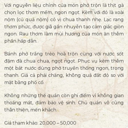
Với nguyên liệu chính của món phở trộn là thịt gà
chọn lọc thơm mềm, ngon ngọt. Kèm với đó là xoài
nộm (củ quả nộm) có vị chua thanh nhẹ. Lạc rang
thơm phức, được giã gần nhuyễn tạo cảm giác giòn
ngon. Rau thơm làm mùi hương của món ăn thêm
phần hấp dẫn.
Bánh phở trắng trẻo hoà trộn cùng với nước sốt
đậm đà chua chua, ngọt ngọt. Phục vụ kèm thêm
một bát nước dùng phở truyền thống ngon, trong
thanh. Giá cả phải chăng, không quá đắt đỏ so với
mặt bằng phố cổ.
Không những thế quán còn ghi điểm vì không gian
thoáng mát, đảm bảo vệ sinh. Chủ quán vô cùng
thân thiện, mến khách.
Giá tham khảo: 20,000 – 50,000