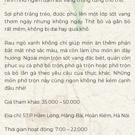
ninh nhừ ngấm đậm sốt vang trong từng thớ thịt.
Sợi phở trắng trẻo, được phủ lên một lớp sốt vang
thơm ngậy nhưng không ngấy. Thịt bò và gân bò
rất mềm, không bị dai hay quá khô.
Rau ngò xanh không chỉ giúp món ăn thêm phần
bắt mắt nhờ sắc màu, mà còn làm cho món ăn dậy
hương. Ngoài món trộn sốt vang đặc biệt, quán còn
phục vụ cả phở bò trộn, phở gà trộn hoặc phở trộn
cả bò lẫn gà theo yêu cầu của thực khác. Những
món phở trộn này cũng ngon không hề kém cạnh
đâu nhé!
Giá tham khảo: 35.000 – 50.000
Địa chỉ: 57.P Hàm Long, Hàng Bài, Hoàn Kiếm, Hà Nội.
Thời gian hoạt động: 7:00 – 22:000