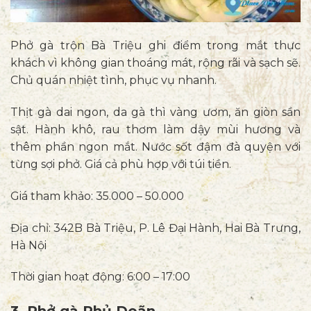
Phở gà trộn Bà Triệu ghi điểm trong mắt thực
khách vì không gian thoáng mát, rộng rãi và sạch sẽ.
Chủ quán nhiệt tình, phục vụ nhanh.
Thịt gà dai ngon, da gà thì vàng ươm, ăn giòn sần
sật. Hành khô, rau thơm làm dậy mùi hương và
thêm phần ngon mắt. Nước sốt đậm đà quyện với
từng sợi phở. Giá cả phù hợp với túi tiền.
Giá tham khảo: 35.000 – 50.000
Địa chỉ: 342B Bà Triệu, P. Lê Đại Hành, Hai Bà Trưng,
Hà Nội
Thời gian hoạt động: 6:00 – 17:00