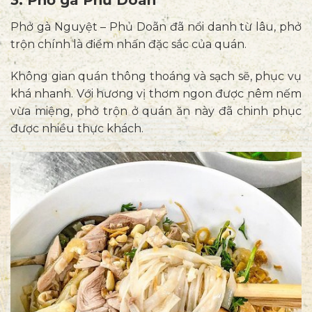
3. Phở gà Phủ Doãn
Phở gà Nguyệt – Phủ Doãn đã nổi danh từ lâu, phở
trộn chính là điểm nhấn đặc sắc của quán.
Không gian quán thông thoáng và sạch sẽ, phục vụ
khá nhanh. Với hương vị thơm ngon được nêm nếm
vừa miệng, phở trộn ở quán ăn này đã chinh phục
được nhiều thực khách.