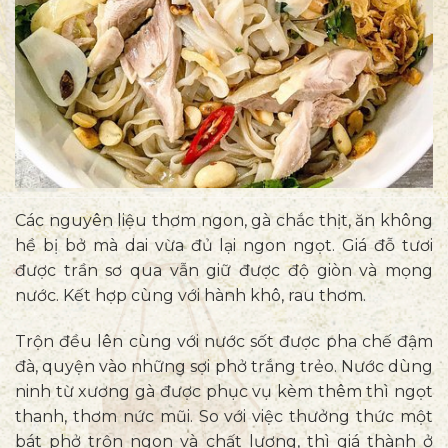
Các nguyên liệu thơm ngon, gà chắc thịt, ăn không
hề bị bở mà dai vừa đủ lại ngon ngọt. Giá đỗ tươi
được trần sơ qua vẫn giữ được độ giòn và mọng
nước. Kết hợp cùng với hành khô, rau thơm.
Trộn đều lên cùng với nước sốt được pha chế đậm
đà, quyện vào những sợi phở trắng trẻo. Nước dùng
ninh từ xương gà được phục vụ kèm thêm thì ngọt
thanh, thơm nức mũi. So với việc thưởng thức một
bát phở trộn ngon và chất lượng, thì giá thành ở