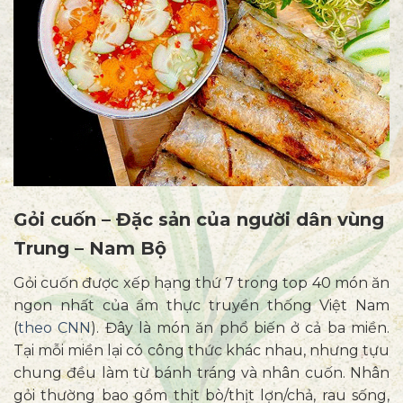
Gỏi cuốn – Đặc sản của người dân vùng
Trung – Nam Bộ
Gỏi cuốn được xếp hạng thứ 7 trong top 40 món ăn
ngon nhất của ẩm thực truyền thống Việt Nam
(
theo CNN
). Đây là món ăn phổ biến ở cả ba miền.
Tại mỗi miền lại có công thức khác nhau, nhưng tựu
chung đều làm từ bánh tráng và nhân cuốn. Nhân
gỏi thường bao gồm thịt bò/thịt lợn/chả, rau sống,