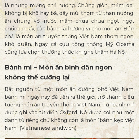
là những miếng chả nướng. Chúng giòn, mềm, dai,
không bị khô hay bã, dậy mùi thơm từ than nướng,
ăn chung với nước mắm chua chua ngọt ngọt
chống ngấy, cân bằng lại hương vị cho món ăn. Bún
chả là món ăn truyền thống Việt Nam thơm ngon,
khó quên. Ngay cả cựu tổng thống Mỹ Obama
cũng lựa chọn thưởng thức khi ghé thăm Hà Nội.
Bánh mì – Món ăn bình dân ngon
không thể cưỡng lại
Bắt nguồn từ
một món ăn đường phố Việt Nam,
bánh mì ngày nay đã tiến ra thế giới, trở thành biểu
tượng món ăn truyền thống Việt Nam. Từ “banh mi”
được ghi vào từ điển Oxford. Nó được coi như một
danh từ riêng chứ không còn là món “bánh kẹp Việt
Nam” (Vietnamese sandwich).