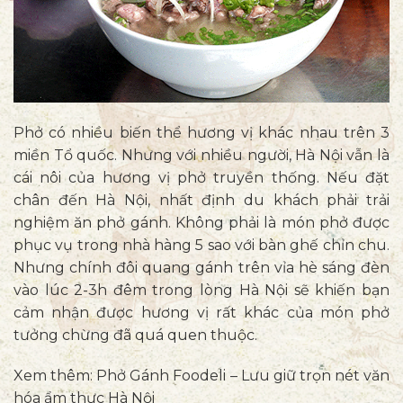
Phở có nhiều biến thể hương vị khác nhau trên 3
miền Tổ quốc. Nhưng với nhiều người, Hà Nội vẫn là
cái nôi của hương vị phở truyền thống. Nếu đặt
chân đến Hà Nội, nhất định du khách phải trải
nghiệm ăn phở gánh. Không phải là món phở được
phục vụ trong nhà hàng 5 sao với bàn ghế chỉn chu.
Nhưng chính đôi quang gánh trên vỉa hè sáng đèn
vào lúc 2-3h đêm trong lòng Hà Nội sẽ khiến bạn
cảm nhận được hương vị rất khác của món phở
tưởng chừng đã quá quen thuộc.
Xem thêm:
Phở Gánh Foodeli – Lưu giữ trọn nét văn
hóa ẩm thực Hà Nội