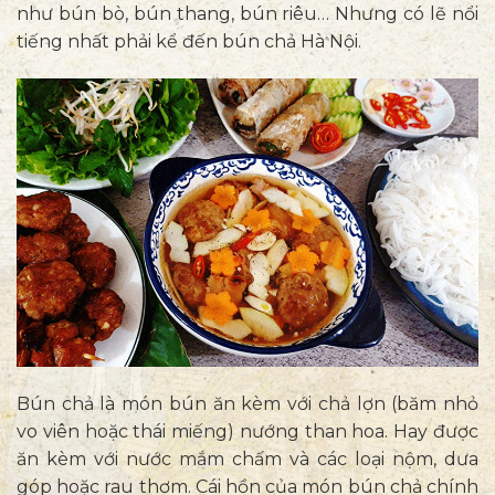
như bún bò, bún thang, bún riêu… Nhưng có lẽ nổi
tiếng nhất phải kể đến bún chả Hà Nội.
Bún chả là món bún ăn kèm với chả lợn (băm nhỏ
vo viên hoặc thái miếng) nướng than hoa. Hay được
ăn kèm với nước mắm chấm và các loại nộm, dưa
góp hoặc rau thơm. Cái hồn của món bún chả chính