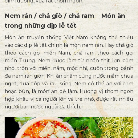
dinh dưỡng, vừa rất thơm ngon.
Nem rán / chả giò / chả ram – Món ăn
trong những dịp lễ tết
Món ăn truyền thống Việt Nam không thể thiếu
vào các dịp lễ tết chính là món nem rán. Hay chả giò
theo cách gọi miền Nam, chả ram theo cách gọi
miền Trung. Nem được làm từ nhân thịt lợn băm
nhỏ, trộn với miến, nấm, mộc nhĩ, cuộn trong bánh
đa nem rán giòn. Khi ăn chấm cùng nước mắm chua
ngọt, dưa góp và rau sống. Nem có thể ăn với cơm
hoặc bún, là món ăn dễ làm. Hương vị thơm ngon
hợp khẩu vị cả người lớn và trẻ nhỏ, được rất nhiều
người bạn nước ngoài ưa thích.