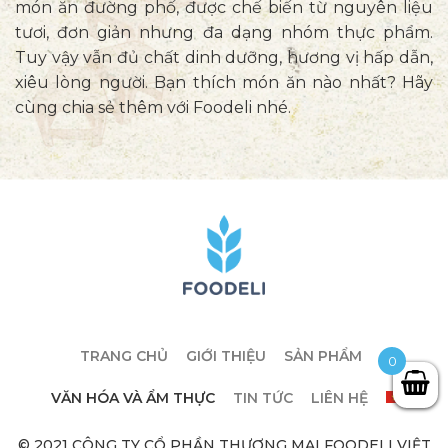
món ăn đường phố, được chế biến từ nguyên liệu
tươi, đơn giản nhưng đa dạng nhóm thực phẩm.
Tuy vậy vẫn đủ chất dinh dưỡng, hương vị hấp dẫn,
xiêu lòng người. Bạn thích món ăn nào nhất? Hãy
cùng chia sẻ thêm với Foodeli nhé.
TRANG CHỦ
GIỚI THIỆU
SẢN PHẨM
0
VĂN HÓA VÀ ẨM THỰC
TIN TỨC
LIÊN HỆ
© 2021 CÔNG TY CỔ PHẦN THƯƠNG MẠI FOODELI VIỆT