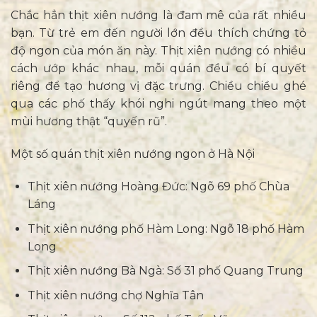
Chắc hẳn thịt xiên nướng là đam mê của rất nhiều
bạn. Từ trẻ em đến người lớn đều thích chứng tỏ
độ ngon của món ăn này. Thịt xiên nướng có nhiều
cách ướp khác nhau, mỗi quán đều có bí quyết
riêng để tạo hương vị đặc trưng. Chiều chiều ghé
qua các phố thấy khói nghi ngút mang theo một
mùi hương thật “quyến rũ”.
Một số quán thịt xiên nướng ngon ở Hà Nội
Thịt xiên nướng Hoàng Đức: Ngõ 69 phố Chùa
Láng
Thịt xiên nướng phố Hàm Long: Ngõ 18 phố Hàm
Long
Thịt xiên nướng Bà Ngà: Số 31 phố Quang Trung
Thịt xiên nướng chợ Nghĩa Tân