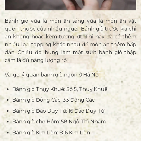
Bánh giò vừa là món ăn sáng vừa là món ăn vặt
quen thuộc của nhiều người. Bánh giò trước kia chỉ
ăn không hoặc kèm tương ớt. Thì nay đã có thêm
nhiều loại topping khác nhau để món ăn thêm hấp
dẫn. Chiều đói bụng làm một suất bánh giò thập
cẩm là đủ năng lượng rồi.
Vài gợi ý quán bánh giò ngon ở Hà Nội:
Bánh giò Thụy Khuê: Số 5, Thuỵ Khuê
Bánh giò Đông Các: 33 Đông Các
Bánh giò Đào Duy Từ: 16 Đào Duy Từ
Bánh giò chợ Hôm: 58 Ngô Thì Nhậm
Bánh giò Kim Liên: B16 Kim Liên