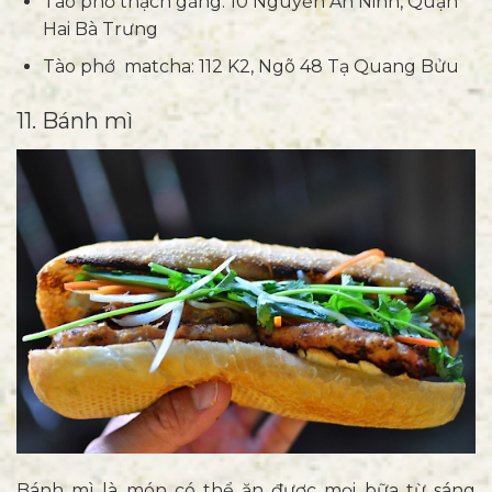
Tào phớ thạch găng: 10 Nguyễn An Ninh, Quận
Hai Bà Trưng
Tào phớ matcha: 112 K2, Ngõ 48 Tạ Quang Bửu
11. Bánh mì
Bánh mì là món có thể ăn được mọi bữa từ sáng