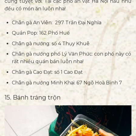
cùng tuyệt vời. Tại các phố ăn vặt Hà Nội hầu như
đều có món ăn luôn nha!
Chân gà An Viên: 297 Trần Đại Nghĩa
Quán Pop: 162 Phố Huế
Chân gà nướng: số 4 Thụy Khuê
Chân gà nướng phố Lý Văn Phức: con phố này có
rất nhiều quán bán luôn nha!
Chân gà Cao Đạt: số 1 Cao Đạt
Chân gà nướng Minh Khai: 67 Ngõ Hoà Bình 7
15. Bánh tráng trộn