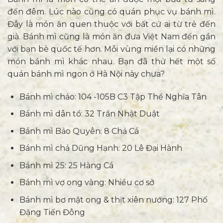
đến đêm. Lúc nào cũng có quán phục vụ bánh mì.
Đây là món ăn quen thuộc với bất cứ ai từ trẻ đến
già. Bánh mì cũng là món ăn đưa Việt Nam đến gần
với bạn bè quốc tế hơn. Mỗi vùng miền lại có những
món bánh mì khác nhau. Bạn đã thử hết một số
quán bánh mì ngon ở Hà Nội này chưa?
Bánh mì chảo: 104 -105B C3 Tập Thể Nghĩa Tân
Bánh mì dân tổ: 32 Trần Nhật Duật
Bánh mì Bảo Quyên: 8 Chả Cá
Bánh mì chả Dũng Hạnh: 20 Lê Đại Hành
Bánh mì 25: 25 Hàng Cá
Bánh mì vợ ong vàng: Nhiều cơ sở
Bánh mì bơ mật ong & thịt xiên nướng: 127 Phố
Đặng Tiến Đông