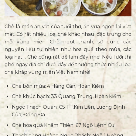
Chè là món ăn vặt của tuổi thơ, ăn vừa ngon lại vừa
mát. Có rất nhiều loại chè khác nhau, đặc trưng cho
mỗi vùng miền. Chè ngọt thanh, sử dụng các
nguyên liệu tự nhiên như hoa quả theo mùa, các
loại hạt… Chè cũng rất dễ làm đấy nhé! Nếu lười thì
ghé ngay địa chỉ dưới đây để thưởng thức nhiều loại
chè khắp vùng miền Việt Nam nhé!
Chè bốn mùa: 4 Hàng Cân, Hoàn Kiếm
Chè khúc bạch: 33 Quang Trung, Hoàn Kiếm
Ngọc Thạch Quán: C5 TT.Kim Liên, Lương Định
Của, Đống Đa
Chè hoa quả Khâm Thiên: 67 Ngõ Lệnh Cư
Thạch găng Hoàng Ngọc Phách: Ngõ 1 Hoàng