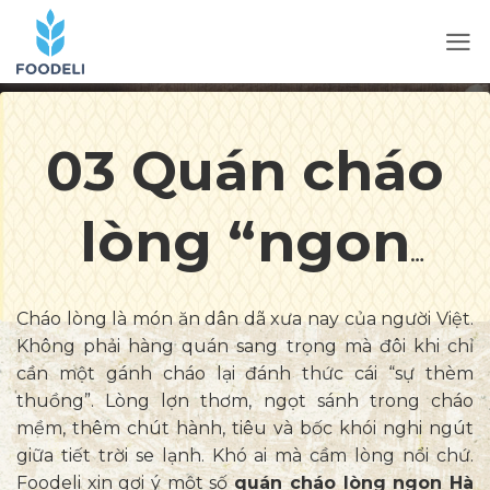
03 Quán cháo
lòng “ngon
đỉnh” của Hà
Cháo lòng là món ăn dân dã xưa nay của người Việt.
Không phải hàng quán sang trọng mà đôi khi chỉ
Nội đã ăn là
cần một gánh cháo lại đánh thức cái “sự thèm
thuồng”. Lòng lợn thơm, ngọt sánh trong cháo
mềm, thêm chút hành, tiêu và bốc khói nghi ngút
nhớ
giữa tiết trời se lạnh. Khó ai mà cầm lòng nổi chứ.
Foodeli xin gợi ý một số
quán cháo lòng ngon Hà