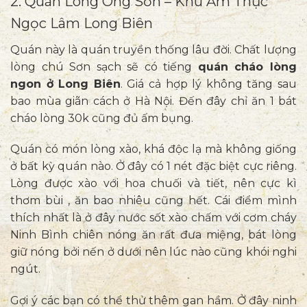
2. Quán Lòng Ông Sơn – Khu Ẩm Thực
Ngọc Lâm Long Biên
Quán này là quán truyền thống lâu đời. Chất lượng
lòng chú Sơn sạch sẽ có tiếng
quán cháo lòng
ngon ở Long Biên
. Giá cả hợp lý không tăng sau
bao mùa giãn cách ở Hà Nội. Đến đây chỉ ăn 1 bát
cháo lòng 30k cũng đủ ấm bụng.
Quán có món lòng xào, khá độc lạ mà không giống
ở bất kỳ quán nào. Ở đây có 1 nét đặc biệt cực riêng.
Lòng được xào với hoa chuối và tiết, nên cực kì
thơm bùi , ăn bao nhiêu cũng hết. Cái điểm mình
thích nhất là ở đây nước sốt xào chấm với cơm cháy
Ninh Bình chiên nóng ăn rất đưa miệng, bát lòng
giữ nóng bởi nến ở dưới nên lúc nào cũng khói nghi
ngút.
Gợi ý các bạn có thể thử thêm gan hầm. Ở đây ninh