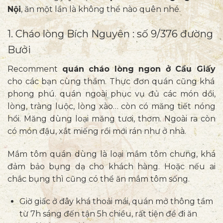
Nội
, ăn một lần là không thể nào quên nhé.
1. Cháo lòng Bích Nguyên : số 9/376 đường
Bưởi
Recomment
quán cháo lòng ngon ở Cầu Giấy
cho các bạn cùng thẩm. Thực đơn quán cũng khá
phong phú. quán ngoài phục vụ đủ các món dồi,
lòng, tràng luộc, lòng xào… còn có măng tiết nóng
hổi. Măng dùng loại măng tươi, thơm. Ngoài ra còn
có món đậu, xắt miếng rồi mới rán như ở nhà.
Mắm tôm quán dùng là loại mắm tôm chưng, khá
đảm bảo bụng dạ cho khách hàng. Hoặc nếu ai
chắc bụng thì cũng có thể ăn mắm tôm sống.
Giờ giấc ở đây khá thoải mái, quán mở thông tầm
từ 7h sáng đến tận 5h chiều, rất tiện để đi ăn