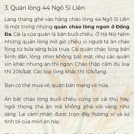
3. Quán lòng 44 Ngô Sĩ Liên
Lang thang ghé vào hàng cháo lòng 44 Ngô Sĩ Liên
là một trong những
quán cháo lòng ngon ở Đống
Đa
. Cái lạ của quán là bán buổi chiều. Ở Hà Nội hiếm
những quán lòng mở giờ chiều vì người ta ăn cháo
lòng từ bữa sáng bữa trưa. Cái quán cháo lòng bán
bình dân, lòng nhìn không bắt mắt như các quán
xịn khác nhưng ăn thì ngon. Cháo thập cẩm đủ loại
thì 20k/bát. Các loại lòng khác thì 10k/lạng.
Bạn có thể mua về, quán bán mang về nữa.
Ăn bát cháo lòng buổi chiều cũng có cái thú hay,
ngồi thong thả ăn mà không phải vội vàng như
sáng. Lại cảm nhận được trọn đầy hương vị và sự
tinh tế của món ăn này.