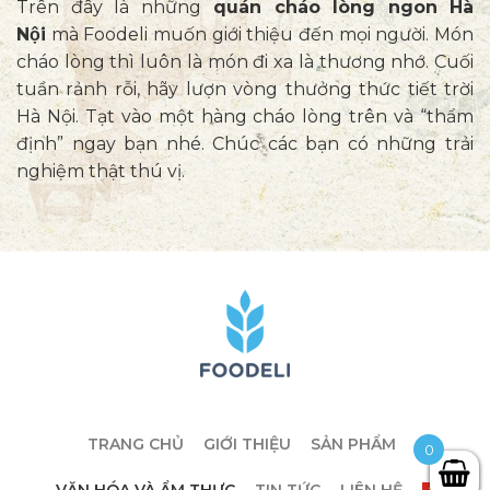
Trên đây là những
quán cháo lòng ngon Hà
Nội
mà Foodeli muốn giới thiệu đến mọi người. Món
cháo lòng thì luôn là món đi xa là thương nhớ. Cuối
tuần rảnh rỗi, hãy lượn vòng thưởng thức tiết trời
Hà Nội. Tạt vào một hàng cháo lòng trên và “thẩm
định” ngay bạn nhé. Chúc các bạn có những trải
nghiệm thật thú vị.
TRANG CHỦ
GIỚI THIỆU
SẢN PHẨM
0
VĂN HÓA VÀ ẨM THỰC
TIN TỨC
LIÊN HỆ