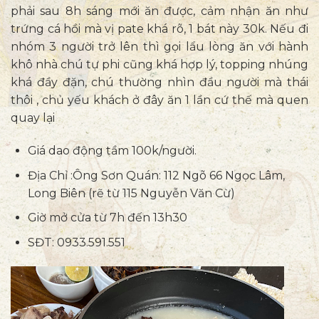
phải sau 8h sáng mới ăn được, cảm nhận ăn như
trứng cá hồi mà vị pate khá rõ, 1 bát này 30k. Nếu đi
nhóm 3 người trở lên thì gọi lẩu lòng ăn với hành
khô nhà chú tự phi cũng khá hợp lý, topping nhúng
khá đầy đặn, chú thường nhìn đầu người mà thái
thôi , chủ yếu khách ở đây ăn 1 lần cứ thế mà quen
quay lại
Giá dao động tầm 100k/người.
Địa Chỉ :Ông Sơn Quán: 112 Ngõ 66 Ngọc Lâm,
Long Biên (rẽ từ 115 Nguyễn Văn Cừ)
Giờ mở cửa từ 7h đến 13h30
SĐT: 0933.591.551