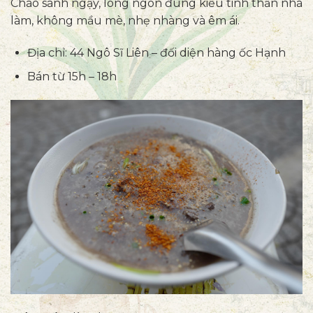
Cháo sánh ngậy, lòng ngon đúng kiểu tinh thần nhà
làm, không mầu mè, nhẹ nhàng và êm ái.
Địa chỉ: 44 Ngô Sĩ Liên – đối diện hàng ốc Hạnh
Bán từ 15h – 18h