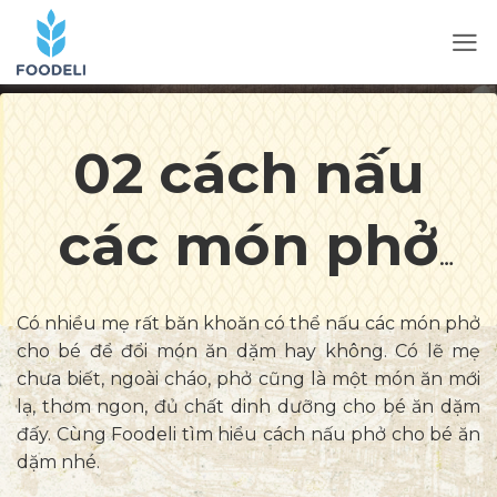
02 cách nấu
các món phở
cho bé ăn dặm
Có nhiều mẹ rất băn khoăn có thể nấu các món phở
cho bé để đổi món ăn dặm hay không. Có lẽ mẹ
thơm ngon, đủ
chưa biết, ngoài cháo, phở cũng là một món ăn mới
lạ, thơm ngon, đủ chất dinh dưỡng cho bé ăn dặm
đấy. Cùng Foodeli tìm hiểu cách nấu phở cho bé ăn
chất dinh
dặm nhé.