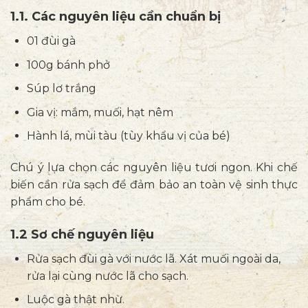
1.1. Các nguyên liệu cần chuẩn bị
01 đùi gà
100g bánh phở
Súp lơ trắng
Gia vị: mắm, muối, hạt nêm
Hành lá, mùi tàu (tùy khẩu vị của bé)
Chú ý lựa chọn các nguyên liệu tươi ngon. Khi chế
biến cần rửa sạch để đảm bảo an toàn vệ sinh thực
phẩm cho bé.
1.2 Sơ chế nguyên liệu
Rửa sạch đùi gà với nước lã. Xát muối ngoài da,
rửa lại cùng nước lã cho sạch.
Luộc gà thật nhừ.