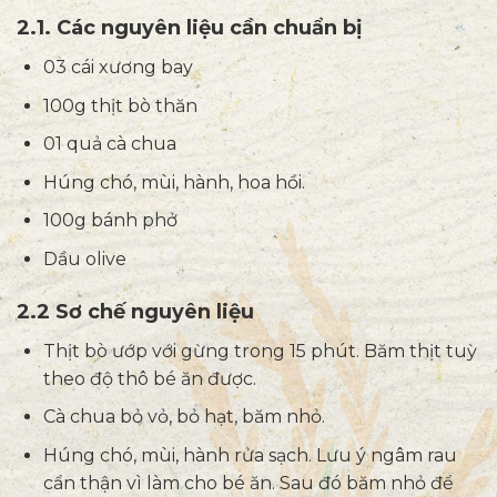
2.1. Các nguyên liệu cần chuẩn bị
03 cái xương bay
100g thịt bò thăn
01 quả cà chua
Húng chó, mùi, hành, hoa hồi.
100g bánh phở
Dầu olive
2.2 Sơ chế nguyên liệu
Thịt bò ướp với gừng trong 15 phút. Băm thịt tuỳ
theo độ thô bé ăn được.
Cà chua bỏ vỏ, bỏ hạt, băm nhỏ.
Húng chó, mùi, hành rửa sạch. Lưu ý ngâm rau
cẩn thận vì làm cho bé ăn. Sau đó băm nhỏ để