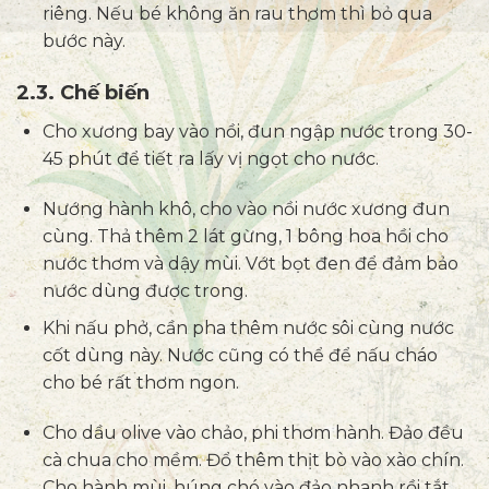
riêng. Nếu bé không ăn rau thơm thì bỏ qua
bước này.
2.3. Chế biến
Cho xương bay vào nồi, đun ngập nước trong 30-
45 phút để tiết ra lấy vị ngọt cho nước.
Nướng hành khô, cho vào nồi nước xương đun
cùng. Thả thêm 2 lát gừng, 1 bông hoa hồi cho
nước thơm và dậy mùi. Vớt bọt đen để đảm bảo
nước dùng được trong.
Khi nấu phở, cần pha thêm nước sôi cùng nước
cốt dùng này. Nước cũng có thể để nấu cháo
cho bé rất thơm ngon.
Cho dầu olive vào chảo, phi thơm hành. Đảo đều
cà chua cho mềm. Đổ thêm thịt bò vào xào chín.
Cho hành mùi, húng chó vào đảo nhanh rồi tắt