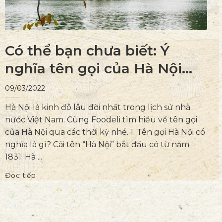
Có thể bạn chưa biết: Ý
nghĩa tên gọi của Hà Nội
qua các thời kỳ
09/03/2022
Hà Nội là kinh đô lâu đời nhất trong lịch sử nhà
nước Việt Nam. Cùng Foodeli tìm hiểu về tên gọi
của Hà Nội qua các thời kỳ nhé. 1. Tên gọi Hà Nội có
nghĩa là gì? Cái tên “Hà Nội” bắt đầu có từ năm
1831. Hà ...
Đọc tiếp