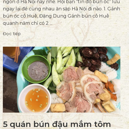
ngon ở Hà Nội này nhé. Hội bạn “tín đồ bún ốc” lưu
ngay lại để cùng nhau ăn sập Hà Nội đi nào. 1. Gánh
bún ốc cô Huê, Đặng Dung Gánh bún cô Huê
quanh năm chỉ có 2 ...
Đọc tiếp
5 quán bún đậu mắm tôm