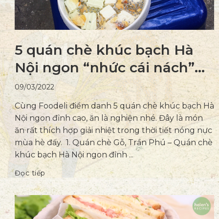
5 quán chè khúc bạch Hà
Nội ngon “nhức cái nách”
bạn phải thử
09/03/2022
Cùng Foodeli điểm danh 5 quán chè khúc bạch Hà
Nội ngon đỉnh cao, ăn là nghiện nhé. Đây là món
ăn rất thích hợp giải nhiệt trong thời tiết nóng nực
mùa hè đấy. 1. Quán chè Gỗ, Trần Phú – Quán chè
khúc bạch Hà Nội ngon đỉnh ...
Đọc tiếp