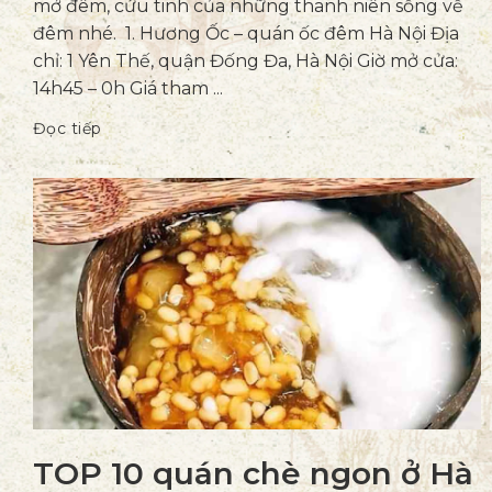
mở đêm, cứu tinh của những thanh niên sống về
đêm nhé. 1. Hương Ốc – quán ốc đêm Hà Nội Địa
chỉ: 1 Yên Thế, quận Đống Đa, Hà Nội Giờ mở cửa:
14h45 – 0h Giá tham ...
Đọc tiếp
TOP 10 quán chè ngon ở Hà