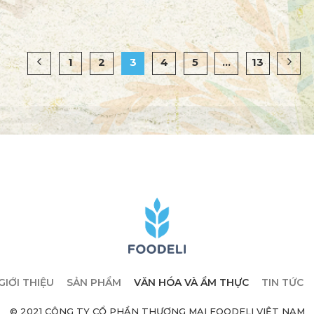
1
2
3
4
5
…
13
GIỚI THIỆU
SẢN PHẨM
VĂN HÓA VÀ ẨM THỰC
TIN TỨC
© 2021 CÔNG TY CỔ PHẦN THƯƠNG MẠI FOODELI VIỆT NAM