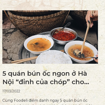
5 quán bún ốc ngon ở Hà
Nội “đỉnh của chóp” cho
những chiếc bụng đói
17/03/2022
Cùng Foodeli điểm danh ngay 5 quán bún ốc