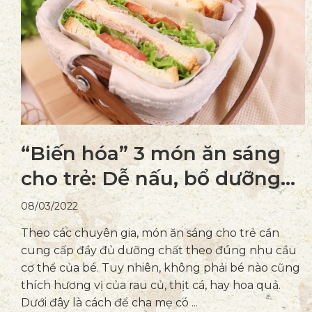
“Biến hóa” 3 món ăn sáng
cho trẻ: Dễ nấu, bổ dưỡng
mà bé vẫn thích mê!
08/03/2022
Theo các chuyên gia, món ăn sáng cho trẻ cần
cung cấp đầy đủ dưỡng chất theo đúng nhu cầu
cơ thể của bé. Tuy nhiên, không phải bé nào cũng
thích hương vị của rau củ, thịt cá, hay hoa quả.
Dưới đây là cách để cha mẹ có ...