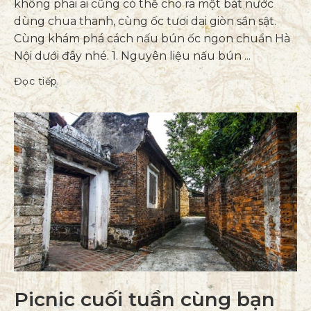
không phai ai cũng có thể cho ra một bát nước
dùng chua thanh, cùng ốc tươi dai giòn sần sật.
Cùng khám phá cách nấu bún ốc ngon chuẩn Hà
Nội dưới đây nhé. 1. Nguyên liệu nấu bún ...
Đọc tiếp
Picnic cuối tuần cùng bạn