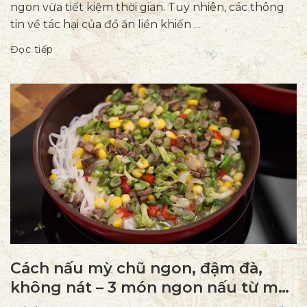
ngon vừa tiết kiệm thời gian. Tuy nhiên, các thông
tin về tác hại của đồ ăn liền khiến ...
Đọc tiếp
Cách nấu mỳ chũ ngon, đậm đà,
không nát – 3 món ngon nấu từ mỳ
chũ