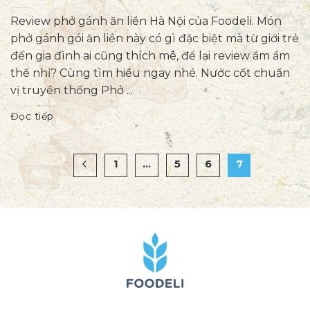
Review phở gánh ăn liền Hà Nội của Foodeli. Món
phở gánh gói ăn liền này có gì đặc biệt mà từ giới trẻ
đến gia đình ai cũng thích mê, để lại review ầm ầm
thế nhỉ? Cùng tìm hiểu ngay nhé. Nước cốt chuẩn
vị truyền thống Phở ...
Đọc tiếp
1
…
5
6
7