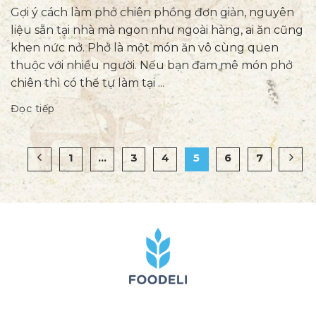
Gợi ý cách làm phở chiên phồng đơn giản, nguyên
liệu sẵn tại nhà mà ngon như ngoài hàng, ai ăn cũng
khen nức nở. Phở là một món ăn vô cùng quen
thuộc với nhiều người. Nếu bạn đam mê món phở
chiên thì có thể tự làm tại ...
Đọc tiếp
1
…
3
4
5
6
7