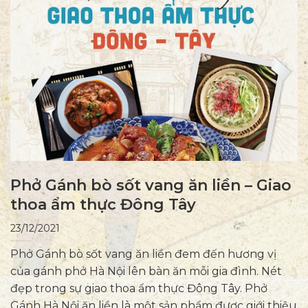
Phở Gánh bò sốt vang ăn liền – Giao
thoa ẩm thực Đông Tây
23/12/2021
Phở Gánh bò sốt vang ăn liền đem đến hương vị
của gánh phở Hà Nội lên bàn ăn mỗi gia đình. Nét
đẹp trong sự giao thoa ẩm thực Đông Tây. Phở
Gánh Hà Nội ăn liền là một sản phẩm được giới thiệu